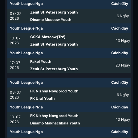
Youth League Nga
Cách đây
Zenit St.Petersburg Youth
03-07
6
Ngày
2026
Dinamo Moscow Youth
Youth League Nga
Cách đây
CSKA Moscow(Trẻ)
10-07
13
Ngày
2026
Zenit St.Petersburg Youth
Youth League Nga
Cách đây
Fakel Youth
17-07
20
Ngày
2026
Zenit St.Petersburg Youth
Youth League Nga
Cách đây
FK Nizhny Novgorod Youth
03-07
6
Ngày
2026
FK Ural Youth
Youth League Nga
Cách đây
FK Nizhny Novgorod Youth
10-07
13
Ngày
2026
Dinamo Makhachkala Youth
Youth League Nga
Cách đây