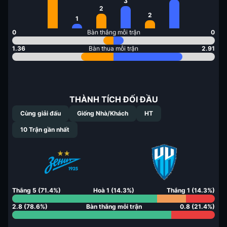
3
2
2
1
0
Bàn thắng mỗi trận
0
1.36
Bàn thua mỗi trận
2.91
THÀNH TÍCH ĐỐI ĐẦU
Cùng giải đấu
Giống Nhà/Khách
HT
10
Trận gần nhất
Thắng
5
(
71.4
%)
Hoà
1
(
14.3
%)
Thắng
1
(
14.3
%)
2.8
(
78.6
%)
Bàn thắng mỗi trận
0.8
(
21.4
%)