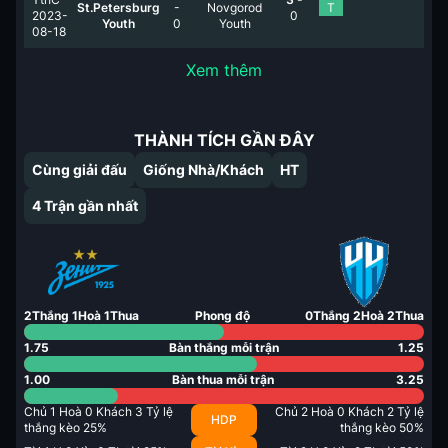
St.Petersburg
-
Novgorod
T
2023-
0
Youth
0
Youth
08-18
Xem thêm
THÀNH TÍCH GẦN ĐÂY
Cùng giải đấu
Giống Nhà/Khách
HT
4
Trận gần nhất
2
Thắng
1
Hoà
1
Thua
Phong độ
0
Thắng
2
Hoà
2
Thua
1.75
Bàn thắng mỗi trận
1.25
1.00
Bàn thua mỗi trận
3.25
Chủ
1
Hoà
0
Khách
3
Tỷ lệ
Chủ
2
Hoà
0
Khách
2
Tỷ lệ
HDP
thắng kèo
25
%
thắng kèo
50
%