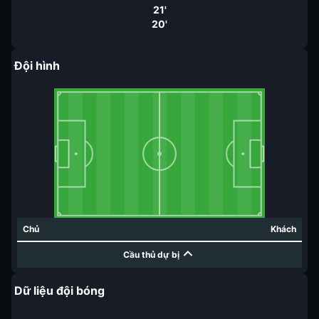
21'
20'
Đội hình
Chủ
Khách
Cầu thủ dự bị
Dữ liệu đội bóng