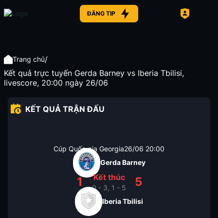
ĐĂNG TIP
/
Trang chủ
Kết quả trực tuyến Gerda Barney vs Iberia Tbilisi,
livescore, 20:00 ngày 26/06
KẾT QUẢ TRẬN ĐẤU
Cúp Quốc gia Georgia
26/06
20:00
Gerda Barney
Kết thúc
1
5
0 - 3, 1 - 5
Iberia Tbilisi