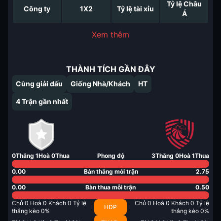
Tỷ lệ Châu
Công ty
1X2
Tỷ lệ tài xỉu
Á
Xem thêm
THÀNH TÍCH GẦN ĐÂY
Cùng giải đấu
Giống Nhà/Khách
HT
4
Trận gần nhất
0
Thắng
1
Hoà
0
Thua
Phong độ
3
Thắng
0
Hoà
1
Thua
0.00
Bàn thắng mỗi trận
2.75
0.00
Bàn thua mỗi trận
0.50
Chủ
0
Hoà
0
Khách
0
Tỷ lệ
Chủ
0
Hoà
0
Khách
0
Tỷ lệ
HDP
thắng kèo
0
%
thắng kèo
0
%