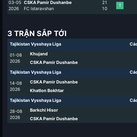
03-05
CSKA Pamir Dushanbe
2
1
T
2026
FC Istaravshan
1
0
3 TRẬN SẮP TỚI
Tajikistan Vysshaya Liga
Các
Khujand
01-08
2026
CSKA Pamir Dushanbe
Tajikistan Vysshaya Liga
Các
CSKA Pamir Dushanbe
14-08
2026
Khatlon Bokhtar
Tajikistan Vysshaya Liga
Các
Barkchi Hisor
28-08
2026
CSKA Pamir Dushanbe