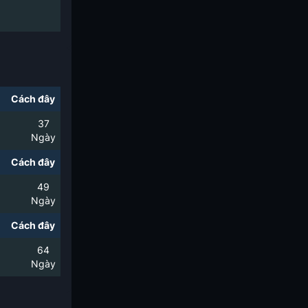
Cách đây
37
Ngày
Cách đây
49
Ngày
Cách đây
64
Ngày