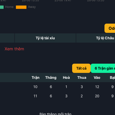
Od
Tỷ lệ tài xỉu
Tỷ lệ Châu
Xem thêm
Tất cả
6
Trận gần 
Trận
Thắng
Hoà
Thua
Vào
Bạ
10
6
1
3
12
9
11
6
3
2
20
9
Bàn thắng mỗi trận