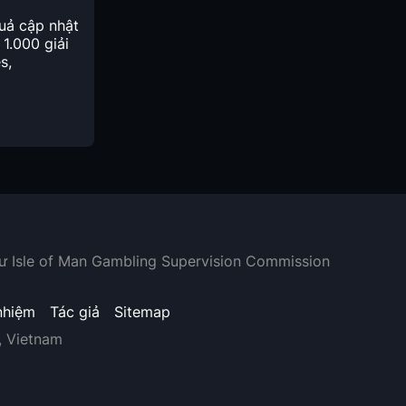
quả cập nhật
 1.000 giải
s,
hư Isle of Man Gambling Supervision Commission
nhiệm
Tác giả
Sitemap
, Vietnam