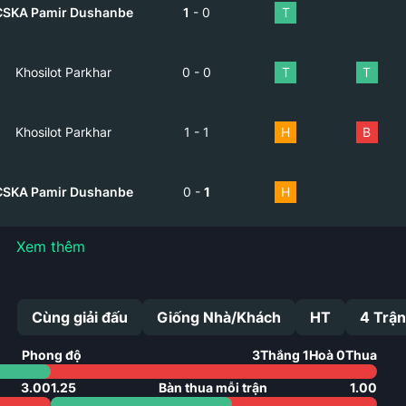
CSKA Pamir Dushanbe
1
-
0
T
Khosilot Parkhar
0
-
0
T
T
Khosilot Parkhar
1
-
1
H
B
CSKA Pamir Dushanbe
0
-
1
H
Xem thêm
Cùng giải đấu
Giống Nhà/Khách
HT
4
Trận
Phong độ
3
Thắng
1
Hoà
0
Thua
3.00
1.25
Bàn thua mỗi trận
1.00