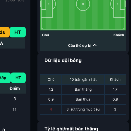
ds
HT
Chủ
Khách
 Á
Cầu thủ dự bị
Dữ liệu đội bóng
đây
HT
Chủ
10 trận gần nhất
Khách
i
Điểm
1.2
Bàn thắng
1.7
3
0.9
Bàn thua
0.9
11
4
Bị sút trúng mục tiêu
3
Tỷ lệ ghi/mất bàn thắng
0