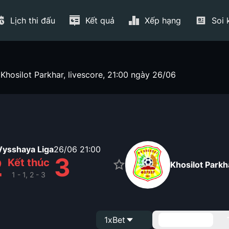
Lịch thi đấu
Kết quả
Xếp hạng
Soi 
hosilot Parkhar, livescore, 21:00 ngày 26/06
 Vysshaya Liga
26/06
21:00
2
3
Kết thúc
Khosilot Parkh
1 - 1, 2 - 3
1xBet
Handicap