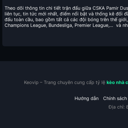
Theo dõi thông tin chi tiết trận đấu giữa CSKA Pamir Du
liên tục, tin tức mới nhất, điểm nổi bật và thống kê đối 
đấu toàn cầu, bao gồm tất cả các đội bóng trên thế giới
Champions League, Bundesliga, Premier League,… và nhi
Keovip – Trang chuyên cung cấp tỷ lệ
kèo nhà c
Hướng dẫn
Chính sách
Địa chỉ: