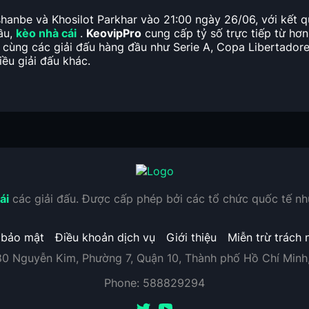
shanbe và Khosilot Parkhar vào 21:00 ngày 26/06, với kết 
đầu,
kèo nhà cái
.
KeovipPro
cung cấp tỷ số trực tiếp từ hơn
, cùng các giải đấu hàng đầu như Serie A, Copa Libertadore
ều giải đấu khác.
ái
các giải đấu. Được cấp phép bởi các tổ chức quốc tế n
 bảo mật
Điều khoản dịch vụ
Giới thiệu
Miễn trừ trách 
80 Nguyễn Kim, Phường 7, Quận 10, Thành phố Hồ Chí Minh
Phone:
588829294