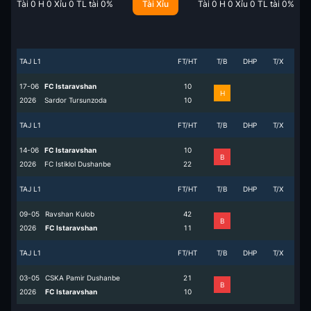
Tài
0
H
0
Xỉu
0
TL tài
0
%
Tài Xỉu
Tài
0
H
0
Xỉu
0
TL tài
0
%
TAJ L1
FT/HT
T/B
DHP
T/X
17-06
FC Istaravshan
1
0
H
2026
Sardor Tursunzoda
1
0
TAJ L1
FT/HT
T/B
DHP
T/X
14-06
FC Istaravshan
1
0
B
2026
FC Istiklol Dushanbe
2
2
TAJ L1
FT/HT
T/B
DHP
T/X
09-05
Ravshan Kulob
4
2
B
2026
FC Istaravshan
1
1
TAJ L1
FT/HT
T/B
DHP
T/X
03-05
CSKA Pamir Dushanbe
2
1
B
2026
FC Istaravshan
1
0