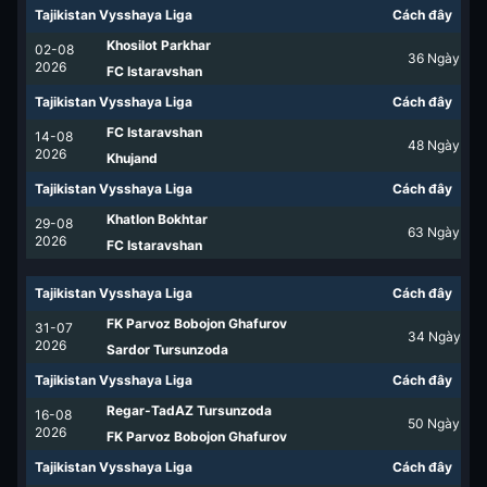
Tajikistan Vysshaya Liga
Cách đây
Khosilot Parkhar
02-08
36
Ngày
2026
FC Istaravshan
Tajikistan Vysshaya Liga
Cách đây
FC Istaravshan
14-08
48
Ngày
2026
Khujand
Tajikistan Vysshaya Liga
Cách đây
Khatlon Bokhtar
29-08
63
Ngày
2026
FC Istaravshan
Tajikistan Vysshaya Liga
Cách đây
FK Parvoz Bobojon Ghafurov
31-07
34
Ngày
2026
Sardor Tursunzoda
Tajikistan Vysshaya Liga
Cách đây
Regar-TadAZ Tursunzoda
16-08
50
Ngày
2026
FK Parvoz Bobojon Ghafurov
Tajikistan Vysshaya Liga
Cách đây