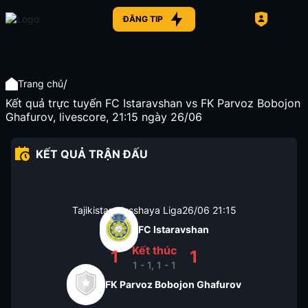
ĐĂNG TIP
/
Trang chủ
Kết quả trực tuyến FC Istaravshan vs FK Parvoz Bobojon
Ghafurov, livescore, 21:15 ngày 26/06
KẾT QUẢ TRẬN ĐẤU
Tajikistan Vysshaya Liga
26/06
21:15
FC Istaravshan
Kết thúc
1
1
1 - 1, 1 - 1
FK Parvoz Bobojon Ghafurov