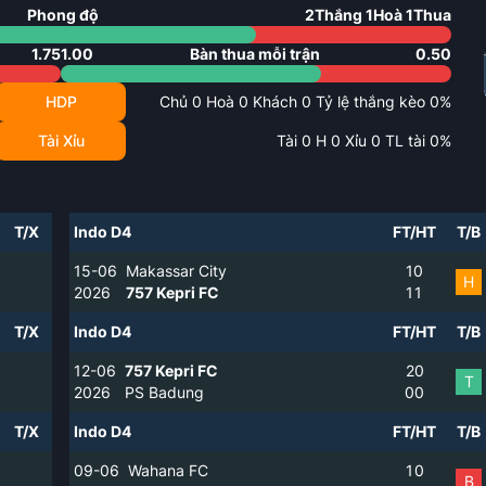
Phong độ
2
Thắng
1
Hoà
1
Thua
1.75
1.00
Bàn thua mỗi trận
0.50
HDP
Chủ
0
Hoà
0
Khách
0
Tỷ lệ thắng kèo
0
%
Tài Xỉu
Tài
0
H
0
Xỉu
0
TL tài
0
%
T/X
Indo D4
FT/HT
T/B
15-06
Makassar City
1
0
H
2026
757 Kepri FC
1
1
T/X
Indo D4
FT/HT
T/B
12-06
757 Kepri FC
2
0
T
2026
PS Badung
0
0
T/X
Indo D4
FT/HT
T/B
09-06
Wahana FC
1
0
B