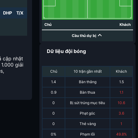
DHP
T/X
Chủ
Khách
Cầu thủ dự bị
Dữ liệu đội bóng
ả cập nhật
 1.000 giải
s,
Chủ
10 trận gần nhất
Khách
1.4
Bàn thắng
1.5
0.9
Bàn thua
1.1
0
Bị sút trúng mục tiêu
10.6
0
Phạt góc
3.6
0
Thẻ vàng
1
0%
Phạm lỗi
49.8%