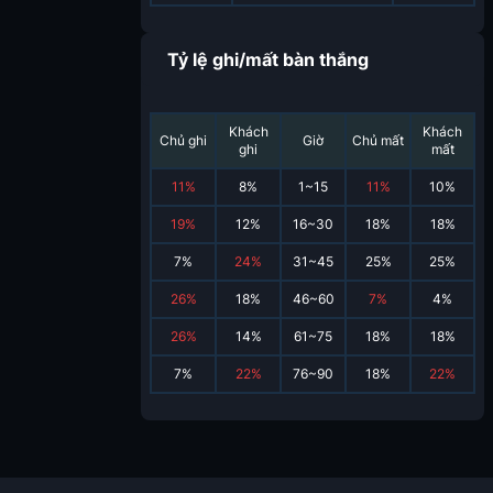
Tỷ lệ ghi/mất bàn thắng
Khách
Khách
Chủ ghi
Giờ
Chủ mất
ghi
mất
11
%
8
%
1~15
11
%
10
%
19
%
12
%
16~30
18
%
18
%
7
%
24
%
31~45
25
%
25
%
26
%
18
%
46~60
7
%
4
%
26
%
14
%
61~75
18
%
18
%
7
%
22
%
76~90
18
%
22
%