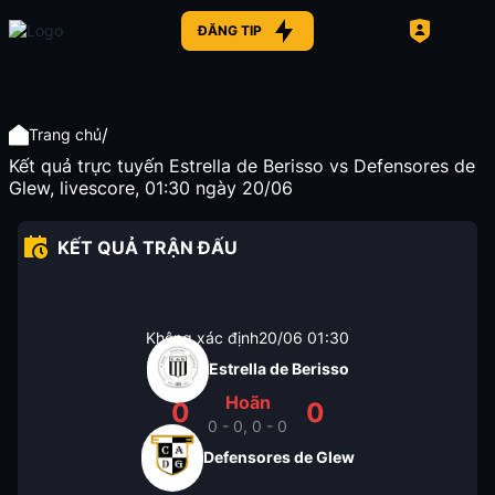
ĐĂNG TIP
/
Trang chủ
Kết quả trực tuyến Estrella de Berisso vs Defensores de
Glew, livescore, 01:30 ngày 20/06
KẾT QUẢ TRẬN ĐẤU
Không xác định
20/06
01:30
Estrella de Berisso
Hoãn
0
0
0 - 0, 0 - 0
Defensores de Glew