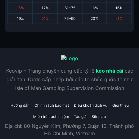
15
%
12
%
61~75
16
%
16
%
19
%
21
%
76~90
20
%
21
%
Keovip – Trang chuyên cung cấp tỷ lệ
kèo nhà cái
các
giải đấu. Được cấp phép bởi các tổ chức quốc tế như
Isle of Man Gambling Supervision Commission
Hướng dẫn
Chính sách bảo mật
Điều khoản dịch vụ
Giới thiệu
Miễn trừ trách nhiệm
Tác giả
Sitemap
Địa chỉ:
80 Nguyễn Kim, Phường 7, Quận 10, Thành phố
Hồ Chí Minh, Vietnam