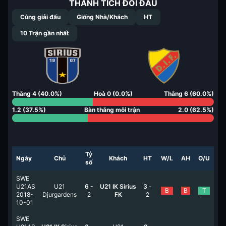
THÀNH TÍCH ĐỐI ĐẦU
Cùng giải đấu
Giống Nhà/Khách
HT
10
Trận gần nhất
Thắng
4
(
40.0
%)
Hoà
0
(
0.0
%)
Thắng
6
(
60.0
%)
1.2
(
37.5
%)
Bàn thắng mỗi trận
2.0
(
62.5
%)
Tỷ
Ngày
Chủ
Khách
HT
W/L
AH
O/U
số
SWE
U21AS
U21
6
-
U21 IK Sirius
3
-
B
B
T
2018-
Djurgardens
2
FK
2
10-01
SWE