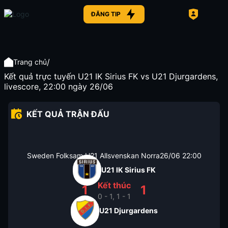
ĐĂNG TIP
/
Trang chủ
Kết quả trực tuyến U21 IK Sirius FK vs U21 Djurgardens,
livescore, 22:00 ngày 26/06
KẾT QUẢ TRẬN ĐẤU
Sweden Folksam U21 Allsvenskan Norra
26/06
22:00
U21 IK Sirius FK
Kết thúc
1
1
0 - 1, 1 - 1
U21 Djurgardens