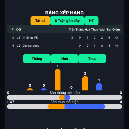
BẢNG XẾP HẠNG
Tất cả
6
Trận gần đây
HT
#
Đội
Trận
Thắng
Hoà
Thua
Vào
Bại
Điểm
3
U21 IK Sirius FK
3
0
1
2
2
5
-3
4
U21 Djurgardens
1
0
0
1
0
4
-4
Thắng
Hoà
Thua
1
2
1
0
0
0
0
Bàn thắng mỗi trận
0
1.67
Bàn thua mỗi trận
4