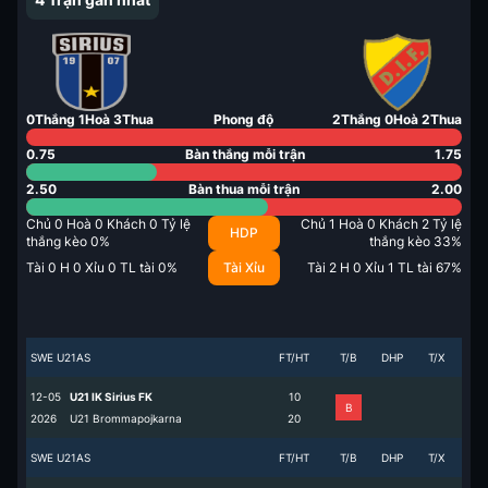
0
Thắng
1
Hoà
3
Thua
Phong độ
2
Thắng
0
Hoà
2
Thua
0.75
Bàn thắng mỗi trận
1.75
2.50
Bàn thua mỗi trận
2.00
Chủ
0
Hoà
0
Khách
0
Tỷ lệ
Chủ
1
Hoà
0
Khách
2
Tỷ lệ
HDP
thắng kèo
0
%
thắng kèo
33
%
Tài
0
H
0
Xỉu
0
TL tài
0
%
Tài Xỉu
Tài
2
H
0
Xỉu
1
TL tài
67
%
SWE U21AS
FT/HT
T/B
DHP
T/X
12-05
U21 IK Sirius FK
1
0
B
2026
U21 Brommapojkarna
2
0
SWE U21AS
FT/HT
T/B
DHP
T/X