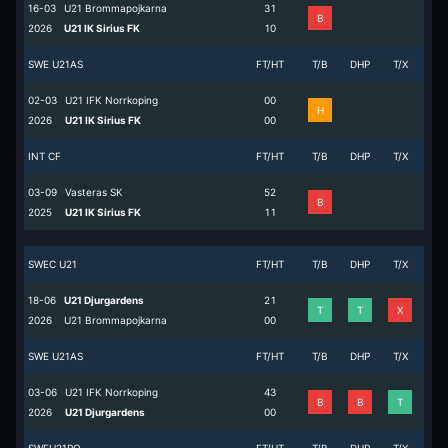
16-03
U21 Brommapojkarna
3
1
B
2026
U21 IK Sirius FK
1
0
SWE U21AS
FT/HT
T/B
DHP
T/X
02-03
U21 IFK Norrkoping
0
0
H
2026
U21 IK Sirius FK
0
0
INT CF
FT/HT
T/B
DHP
T/X
03-09
Vasteras SK
5
2
B
2025
U21 IK Sirius FK
1
1
SWEC U21
FT/HT
T/B
DHP
T/X
18-06
U21 Djurgardens
2
1
T
T
X
2026
U21 Brommapojkarna
0
0
SWE U21AS
FT/HT
T/B
DHP
T/X
03-06
U21 IFK Norrkoping
4
3
B
B
T
2026
U21 Djurgardens
0
0