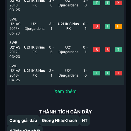
U21AS
U21 IK Sirius
3
-
U21
2
-
T
T
X
2018-
FK
0
Djurgardens
0
03-25
SWE
U21AS
U21
3
-
U21 IK Sirius
0
-
B
T
H
2017-
Djurgardens
1
FK
1
05-23
SWE
U21AS
U21 IK Sirius
0
-
U21
0
-
B
B
T
2017-
FK
5
Djurgardens
1
03-20
SWE
U21AS
U21 IK Sirius
2
-
U21
1
-
T
T
X
2016-
FK
1
Djurgardens
0
04-25
Xem thêm
THÀNH TÍCH GẦN ĐÂY
Cùng giải đấu
Giống Nhà/Khách
HT
4
Trận gần nhất