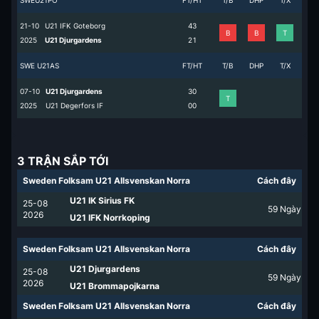
SWEU21PO
FT/HT
T/B
DHP
T/X
21-10
U21 IFK Goteborg
4
3
B
B
T
2025
U21 Djurgardens
2
1
SWE U21AS
FT/HT
T/B
DHP
T/X
07-10
U21 Djurgardens
3
0
T
2025
U21 Degerfors IF
0
0
3 TRẬN SẮP TỚI
Sweden Folksam U21 Allsvenskan Norra
Cách đây
U21 IK Sirius FK
25-08
59
Ngày
2026
U21 IFK Norrkoping
Sweden Folksam U21 Allsvenskan Norra
Cách đây
U21 Djurgardens
25-08
59
Ngày
2026
U21 Brommapojkarna
Sweden Folksam U21 Allsvenskan Norra
Cách đây