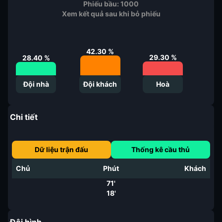
Phiếu bầu:
1000
Xem kết quả sau khi bỏ phiếu
42.30
%
29.30
%
28.40
%
Đội nhà
Đội khách
Hoà
Chi tiết
Dữ liệu trận đấu
Thống kê cầu thủ
Chủ
Phút
Khách
71'
18'