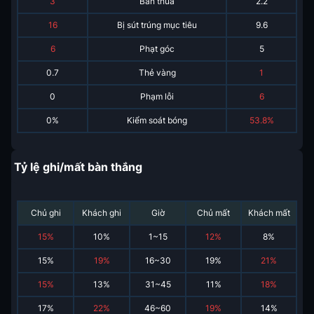
3
Bàn thua
2.2
16
Bị sút trúng mục tiêu
9.6
6
Phạt góc
5
0.7
Thẻ vàng
1
0
Phạm lỗi
6
0%
Kiểm soát bóng
53.8%
Tỷ lệ ghi/mất bàn thắng
Chủ ghi
Khách ghi
Giờ
Chủ mất
Khách mất
15
%
10
%
1~15
12
%
8
%
15
%
19
%
16~30
19
%
21
%
15
%
13
%
31~45
11
%
18
%
17
%
22
%
46~60
19
%
14
%