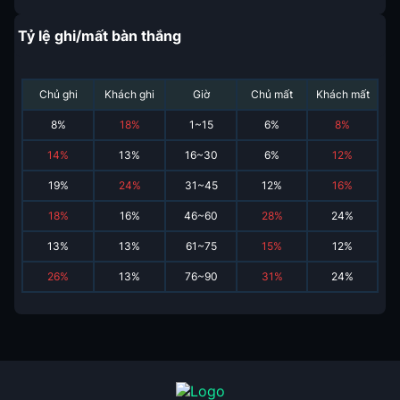
Tỷ lệ ghi/mất bàn thắng
Chủ ghi
Khách ghi
Giờ
Chủ mất
Khách mất
8
%
18
%
1~15
6
%
8
%
14
%
13
%
16~30
6
%
12
%
19
%
24
%
31~45
12
%
16
%
18
%
16
%
46~60
28
%
24
%
13
%
13
%
61~75
15
%
12
%
26
%
13
%
76~90
31
%
24
%