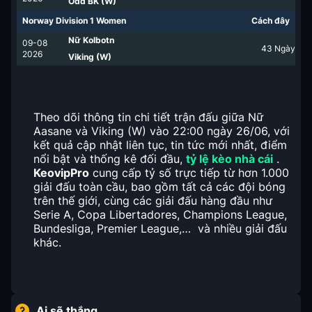
Odd BK (W)
Norway Division 1 Women
Cách đây
Nữ Kolbotn
09-08
43
Ngày
2026
Viking (W)
Theo dõi thông tin chi tiết trận đấu giữa Nữ
Aasane và Viking (W) vào 22:00 ngày 26/06, với
kết quả cập nhật liên tục, tin tức mới nhất, điểm
nổi bật và thống kê đối đầu,
tỷ lệ kèo nhà cái
.
KeovipPro
cung cấp tỷ số trực tiếp từ hơn 1.000
giải đấu toàn cầu, bao gồm tất cả các đội bóng
trên thế giới, cùng các giải đấu hàng đầu như
Serie A, Copa Libertadores, Champions League,
Bundesliga, Premier League,… và nhiều giải đấu
khác.
Ai sẽ thắng