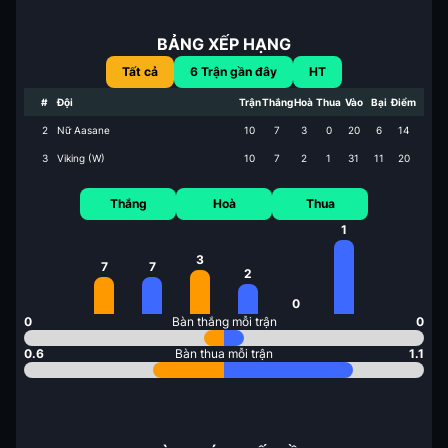
BẢNG XẾP HẠNG
Tất cả
6
Trận gần đây
HT
#
Đội
Trận
Thắng
Hoà
Thua
Vào
Bại
Điểm
2
Nữ Aasane
10
7
3
0
20
6
14
3
Viking (W)
10
7
2
1
31
11
20
Thắng
Hoà
Thua
1
3
7
7
2
0
0
Bàn thắng mỗi trận
0
0.6
Bàn thua mỗi trận
1.1