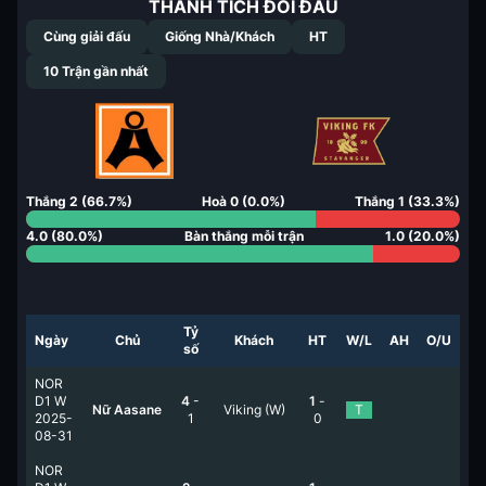
THÀNH TÍCH ĐỐI ĐẦU
Cùng giải đấu
Giống Nhà/Khách
HT
10
Trận gần nhất
Thắng
2
(
66.7
%)
Hoà
0
(
0.0
%)
Thắng
1
(
33.3
%)
4.0
(
80.0
%)
Bàn thắng mỗi trận
1.0
(
20.0
%)
Tỷ
Ngày
Chủ
Khách
HT
W/L
AH
O/U
số
NOR
D1 W
4
-
1
-
Nữ Aasane
Viking (W)
T
2025-
1
0
08-31
NOR