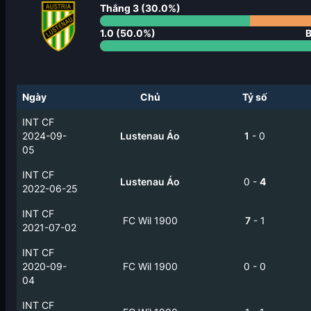
Thắng
3
(
30.0
%)
1.0
(
50.0
%)
B
Ngày
Chủ
Tỷ số
INT CF
2024-09-
Lustenau Áo
1
-
0
05
INT CF
Lustenau Áo
0
-
4
2022-06-25
INT CF
FC Wil 1900
7
-
1
2021-07-02
INT CF
2020-09-
FC Wil 1900
0
-
0
04
INT CF