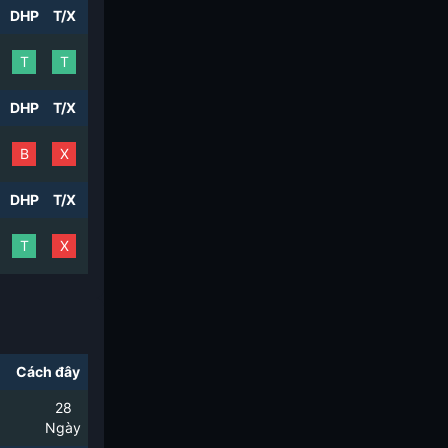
DHP
T/X
T
T
DHP
T/X
B
X
DHP
T/X
T
X
Cách đây
28
Ngày