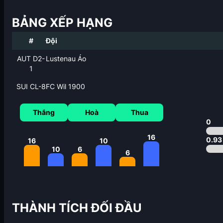
BẢNG XẾP HẠNG
#
Đội
AUT D2-
Lustenau Áo
1
SUI CL-8
FC Wil 1900
Thắng
Hoà
Thua
0
16
0.93
10
16
10
6
6
THÀNH TÍCH ĐỐI ĐẦU