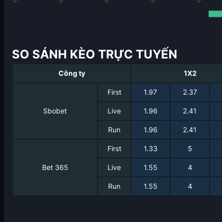
SO SÁNH KÈO TRỰC TUYẾN
Công ty
1X2
First
1.97
2.37
Sbobet
Live
1.96
2.41
Run
1.96
2.41
First
1.33
5
Bet 365
Live
1.55
4
Run
1.55
4