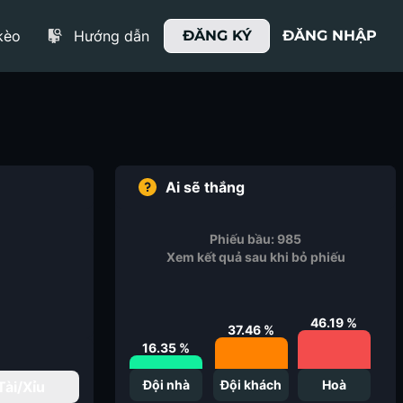
kèo
Hướng dẫn
ĐĂNG KÝ
ĐĂNG NHẬP
Ai sẽ thắng
Phiếu bầu:
985
Xem kết quả sau khi bỏ phiếu
46.19
%
37.46
%
16.35
%
Đội nhà
Đội khách
Hoà
Tài/Xỉu