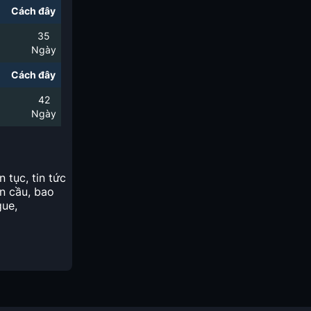
Cách đây
35
Ngày
Cách đây
42
Ngày
 tục, tin tức
àn cầu, bao
gue,