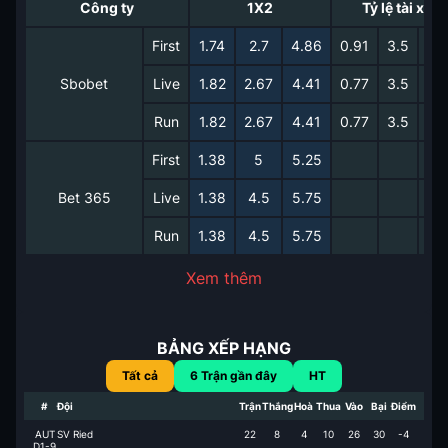
Công ty
1X2
Tỷ lệ tài xỉu
First
1.74
2.7
4.86
0.91
3.5
0.
Sbobet
Live
1.82
2.67
4.41
0.77
3.5
0.
Run
1.82
2.67
4.41
0.77
3.5
0.
First
1.38
5
5.25
Bet 365
Live
1.38
4.5
5.75
Run
1.38
4.5
5.75
Xem thêm
BẢNG XẾP HẠNG
Tất cả
6
Trận gần đây
HT
#
Đội
Trận
Thắng
Hoà
Thua
Vào
Bại
Điểm
AUT
SV Ried
22
8
4
10
26
30
-4
D1-9