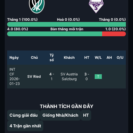
Thắng
1
(
100.0
%)
Hoà
0
(
0.0
%)
Thắng
0
(
0.0
%)
4.0
(
80.0
%)
Bàn thắng mỗi trận
1.0
(
20.0
%)
Tỷ
Ngày
Chủ
Khách
HT
W/L
AH
O/U
số
INT
CF
4
-
SV Austria
3
-
SV Ried
T
2026-
1
Salzburg
0
01-23
THÀNH TÍCH GẦN ĐÂY
Cùng giải đấu
Giống Nhà/Khách
HT
4
Trận gần nhất