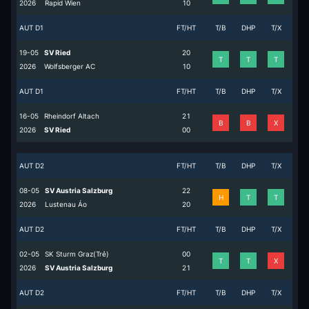
2026
Rapid Wien
1
0
AUT D1
FT/HT
T/B
DHP
T/X
19-05
SV Ried
2
0
T
T
T
2026
Wolfsberger AC
1
0
AUT D1
FT/HT
T/B
DHP
T/X
16-05
Rheindorf Altach
2
1
B
B
X
2026
SV Ried
0
0
AUT D2
FT/HT
T/B
DHP
T/X
08-05
SV Austria Salzburg
2
2
H
T
T
2026
Lustenau Áo
2
0
AUT D2
FT/HT
T/B
DHP
T/X
02-05
SK Sturm Graz(Trẻ)
0
0
T
T
X
2026
SV Austria Salzburg
2
1
AUT D2
FT/HT
T/B
DHP
T/X