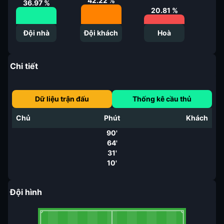
42.22
%
36.97
%
20.81
%
Đội nhà
Đội khách
Hoà
Chi tiết
Dữ liệu trận đấu
Thống kê cầu thủ
Chủ
Phút
Khách
90'
64'
31'
10'
Đội hình