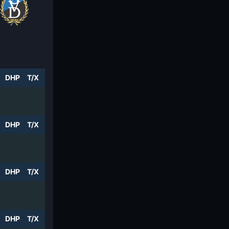
DHP
T/X
DHP
T/X
DHP
T/X
DHP
T/X