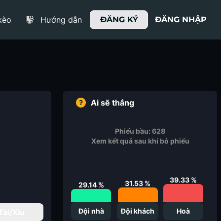
kèo
Hướng dẫn
ĐĂNG KÝ
ĐĂNG NHẬP
Ai sẽ thắng
Phiếu bầu:
628
Xem kết quả sau khi bỏ phiếu
39.33
%
31.53
%
29.14
%
Đội nhà
Đội khách
Hoà
Tài/Xỉu