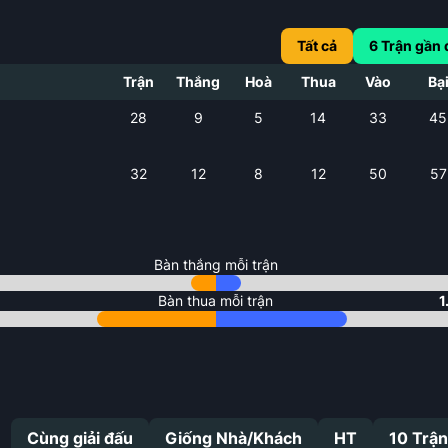
Tất cả
6
Trận gần 
Trận
Thắng
Hoà
Thua
Vào
Bạ
28
9
5
14
33
45
32
12
8
12
50
57
Bàn thắng mỗi trận
Bàn thua mỗi trận
1
Cùng giải đấu
Giống Nhà/Khách
HT
10
Trận