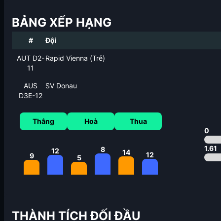
BẢNG XẾP HẠNG
#
Đội
AUT D2-
Rapid Vienna (Trẻ)
11
AUS
SV Donau
D3E-12
Thắng
Hoà
Thua
0
1.61
8
12
14
12
9
5
THÀNH TÍCH ĐỐI ĐẦU