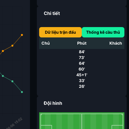
Chi tiết
Dữ liệu trận đấu
Thống kê cầu thủ
Chủ
Phút
Khách
84'
73'
64'
60'
45+1'
33'
26'
Đội hình