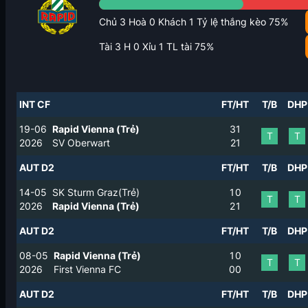
Chủ
3
Hoà
0
Khách
1
Tỷ lệ thắng kèo
75
%
Tài
3
H
0
Xỉu
1
TL tài
75
%
INT CF
FT/HT
T/B
DHP
19-06
Rapid Vienna (Trẻ)
3
1
T
T
2026
SV Oberwart
2
1
AUT D2
FT/HT
T/B
DHP
14-05
SK Sturm Graz(Trẻ)
1
0
T
T
2026
Rapid Vienna (Trẻ)
2
1
AUT D2
FT/HT
T/B
DHP
08-05
Rapid Vienna (Trẻ)
1
0
T
T
2026
First Vienna FC
0
0
AUT D2
FT/HT
T/B
DHP