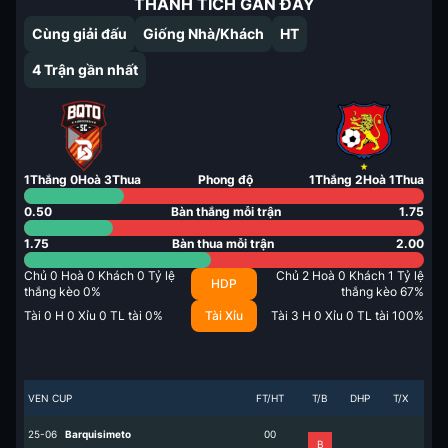
THÀNH TÍCH GẦN ĐÂY
Cùng giải đấu
Giống Nhà/Khách
HT
4
Trận gần nhất
1
Thắng
0
Hoà
3
Thua
Phong độ
1
Thắng
2
Hoà
1
Thua
0.50
Bàn thắng mỗi trận
1.75
1.75
Bàn thua mỗi trận
2.00
Chủ
0
Hoà
0
Khách
0
Tỷ lệ
Chủ
2
Hoà
0
Khách
1
Tỷ lệ
HDP
thắng kèo
0
%
thắng kèo
67
%
Tài
0
H
0
Xỉu
0
TL tài
0
%
Tài Xỉu
Tài
3
H
0
Xỉu
0
TL tài
100
%
VEN CUP
FT/HT
T/B
DHP
T/X
25-06
Barquisimeto
0
0
B