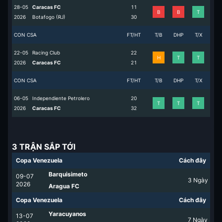
28-05
Caracas FC
1
1
B
B
T
2026
Botafogo (RJ)
3
0
CON CSA
FT/HT
T/B
DHP
T/X
22-05
Racing Club
2
2
H
T
T
2026
Caracas FC
2
1
CON CSA
FT/HT
T/B
DHP
T/X
06-05
Independiente Petrolero
2
0
T
T
T
2026
Caracas FC
3
2
3 TRẬN SẮP TỚI
Copa Venezuela
Cách đây
Barquisimeto
09-07
3
Ngày
2026
Aragua FC
Copa Venezuela
Cách đây
Yaracuyanos
13-07
7
Ngày