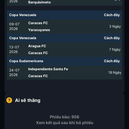
2026
Barquisimeto
Copa Venezuela
Cách đây
Caracas FC
09-07
3
Ngày
2026
Yaracuyanos
Copa Venezuela
Cách đây
Aragua FC
13-07
7
Ngày
2026
Caracas FC
Copa Sudamericana
Cách đây
Independiente Santa Fe
24-07
18
Ngày
2026
Caracas FC
Ai sẽ thắng
Phiếu bầu:
956
Xem kết quả sau khi bỏ phiếu