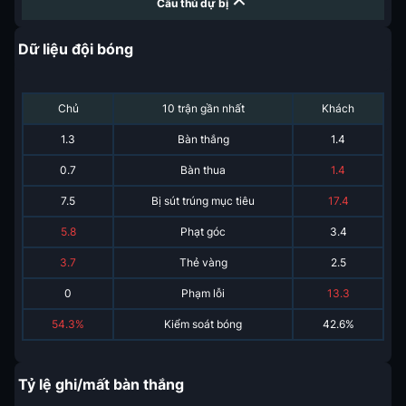
Cầu thủ dự bị
Dữ liệu đội bóng
Chủ
10 trận gần nhất
Khách
1.3
Bàn thắng
1.4
0.7
Bàn thua
1.4
7.5
Bị sút trúng mục tiêu
17.4
5.8
Phạt góc
3.4
3.7
Thẻ vàng
2.5
0
Phạm lỗi
13.3
54.3%
Kiểm soát bóng
42.6%
Tỷ lệ ghi/mất bàn thắng