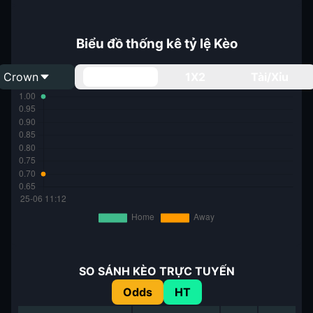
Biểu đồ thống kê tỷ lệ Kèo
Crown
Handicap
1X2
Tài/Xỉu
SO SÁNH KÈO TRỰC TUYẾN
Odds
HT