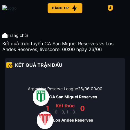
ĐĂNG TIP
/
Trang chủ
Kết quả trực tuyến CA San Miguel Reserves vs Los
Andes Reserves, livescore, 00:00 ngày 26/06
KẾT QUẢ TRẬN ĐẤU
Argentina Reserve League
26/06
00:00
CA San Miguel Reserves
Kết thúc
1
0
0 - 0, 1 - 0
Los Andes Reserves