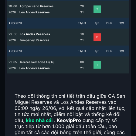
10-06
Agropecuario Reserves
2
0
T
2026
Los Andes Reserves
3
1
ARG RESL
FT/HT
T/B
DHP
T/X
29-05
Los Andes Reserves
1
0
B
2026
Temperley Reserves
2
1
ARG RESL
FT/HT
T/B
DHP
T/X
21-05
Talleres Remedios Dự bị
0
0
T
2026
Los Andes Reserves
2
1
Theo dõi thông tin chi tiết trận đấu giữa CA San
Miguel Reserves và Los Andes Reserves vào
00:00 ngày 26/06, với kết quả cập nhật liên tục,
tin tức mới nhất, điểm nổi bật và thống kê đối
đầu,
kèo nhà cái
.
KeovipPro
cung cấp tỷ số
trực tiếp từ hơn 1.000 giải đấu toàn cầu, bao
gồm tất cả các đội bóng trên thế giới, cùng các