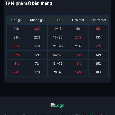
Tỷ lệ ghi/mất bàn thắng
Chủ ghi
Khách ghi
Giờ
Chủ mất
Khách mất
11
%
22
%
1~15
4
%
15
%
22
%
22
%
16~30
23
%
13
%
19
%
17
%
31~45
21
%
22
%
16
%
12
%
46~60
14
%
13
%
8
%
7
%
61~75
16
%
15
%
22
%
17
%
76~90
19
%
18
%