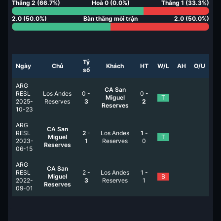
Thắng
2
(
66.7
%)
Hoà
0
(
0.0
%)
Thắng
1
(
33.3
%)
2.0
(
50.0
%)
Bàn thắng mỗi trận
2.0
(
50.0
%)
Tỷ
Ngày
Chủ
Khách
HT
W/L
AH
O/U
số
ARG
CA San
RESL
Los Andes
0
-
0
-
Miguel
T
2025-
Reserves
3
2
Reserves
10-23
ARG
CA San
RESL
2
-
Los Andes
1
-
Miguel
T
2023-
1
Reserves
0
Reserves
06-15
ARG
CA San
RESL
2
-
Los Andes
1
-
Miguel
B
2022-
3
Reserves
1
Reserves
09-01