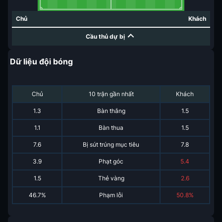
Chủ
Khách
Cầu thủ dự bị
Dữ liệu đội bóng
Chủ
10 trận gần nhất
Khách
1.3
Bàn thắng
1.5
1.1
Bàn thua
1.5
7.6
Bị sút trúng mục tiêu
7.8
3.9
Phạt góc
5.4
1.5
Thẻ vàng
2.6
46.7%
Phạm lỗi
50.8%