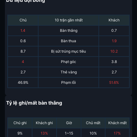
Dữ liệu đội bóng
Chủ
10 trận gần nhất
Khách
1.4
Bàn thắng
0.7
0.6
Bàn thua
1.9
8.7
Bị sút trúng mục tiêu
10.2
4
Phạt góc
3.8
2.7
Thẻ vàng
2.7
46.9%
Phạm lỗi
51.6%
Tỷ lệ ghi/mất bàn thắng
Chủ ghi
Khách ghi
Giờ
Chủ mất
Khách mất
9
%
13
%
1~15
10
%
17
%