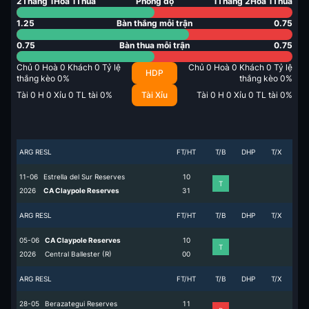
2
Thắng
1
Hoà
1
Thua
Phong độ
1
Thắng
2
Hoà
1
Thua
1.25
Bàn thắng mỗi trận
0.75
0.75
Bàn thua mỗi trận
0.75
Chủ
0
Hoà
0
Khách
0
Tỷ lệ
Chủ
0
Hoà
0
Khách
0
Tỷ lệ
HDP
thắng kèo
0
%
thắng kèo
0
%
Tài
0
H
0
Xỉu
0
TL tài
0
%
Tài Xỉu
Tài
0
H
0
Xỉu
0
TL tài
0
%
ARG RESL
FT/HT
T/B
DHP
T/X
11-06
Estrella del Sur Reserves
1
0
T
2026
CA Claypole Reserves
3
1
ARG RESL
FT/HT
T/B
DHP
T/X
05-06
CA Claypole Reserves
1
0
T
2026
Central Ballester (R)
0
0
ARG RESL
FT/HT
T/B
DHP
T/X
28-05
Berazategui Reserves
1
1