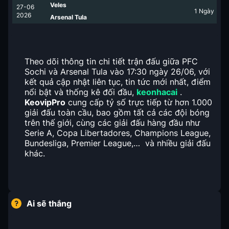
Veles
27-06
1
Ngày
2026
Arsenal Tula
Theo dõi thông tin chi tiết trận đấu giữa PFC
Sochi và Arsenal Tula vào 17:30 ngày 26/06, với
kết quả cập nhật liên tục, tin tức mới nhất, điểm
nổi bật và thống kê đối đầu,
keonhacai
.
KeovipPro
cung cấp tỷ số trực tiếp từ hơn 1.000
giải đấu toàn cầu, bao gồm tất cả các đội bóng
trên thế giới, cùng các giải đấu hàng đầu như
Serie A, Copa Libertadores, Champions League,
Bundesliga, Premier League,… và nhiều giải đấu
khác.
Ai sẽ thắng