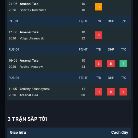
21-06
Arsenal Tula
1
0
H
2026
Spartak Kostroma
1
0
INT CF
FT/HT
T/B
DHP
T/X
17-06
Arsenal Tula
1
0
B
2026
Volga Ulyanovsk
2
2
RUS D1
FT/HT
T/B
DHP
T/X
16-05
Arsenal Tula
1
0
B
B
T
2026
Rodina Moscow
4
3
RUS D1
FT/HT
T/B
DHP
T/X
11-05
Yenisey Krasnoyarsk
1
1
B
B
X
2026
Arsenal Tula
0
0
3 TRẬN SẮP TỚI
Giao hữu
Cách đây