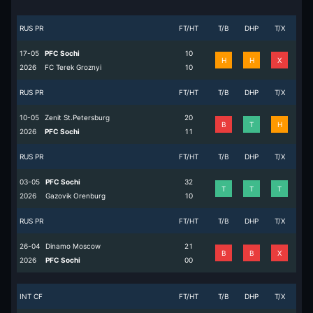
RUS PR
FT/HT
T/B
DHP
T/X
17-05
PFC Sochi
1
0
H
H
X
2026
FC Terek Groznyi
1
0
RUS PR
FT/HT
T/B
DHP
T/X
10-05
Zenit St.Petersburg
2
0
B
T
H
2026
PFC Sochi
1
1
RUS PR
FT/HT
T/B
DHP
T/X
03-05
PFC Sochi
3
2
T
T
T
2026
Gazovik Orenburg
1
0
RUS PR
FT/HT
T/B
DHP
T/X
26-04
Dinamo Moscow
2
1
B
B
X
2026
PFC Sochi
0
0
INT CF
FT/HT
T/B
DHP
T/X