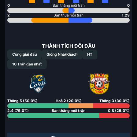
0
Bàn thắng mỗi trận
0
2
Bàn thua mỗi trận
1.29
THÀNH TÍCH ĐỐI ĐẦU
Cùng giải đấu
Giống Nhà/Khách
HT
10
Trận gần nhất
Thắng
5
(
50.0
%)
Hoà
2
(
20.0
%)
Thắng
3
(
30.0
%)
2.4
(
75.0
%)
Bàn thắng mỗi trận
0.8
(
25.0
%)