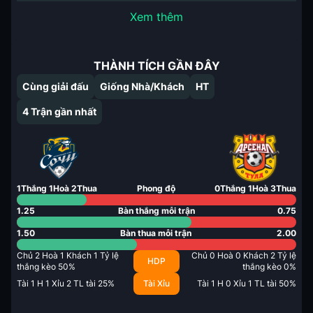
Xem thêm
THÀNH TÍCH GẦN ĐÂY
Cùng giải đấu
Giống Nhà/Khách
HT
4
Trận gần nhất
1
Thắng
1
Hoà
2
Thua
Phong độ
0
Thắng
1
Hoà
3
Thua
1.25
Bàn thắng mỗi trận
0.75
1.50
Bàn thua mỗi trận
2.00
Chủ
2
Hoà
1
Khách
1
Tỷ lệ
Chủ
0
Hoà
0
Khách
2
Tỷ lệ
HDP
thắng kèo
50
%
thắng kèo
0
%
Tài
1
H
1
Xỉu
2
TL tài
25
%
Tài Xỉu
Tài
1
H
0
Xỉu
1
TL tài
50
%