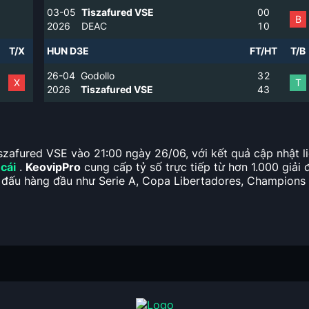
03-05
Tiszafured VSE
0
0
B
2026
DEAC
1
0
T/X
HUN D3E
FT/HT
T/B
26-04
Godollo
3
2
X
T
2026
Tiszafured VSE
4
3
szafured VSE vào 21:00 ngày 26/06, với kết quả cập nhật liê
cái
.
KeovipPro
cung cấp tỷ số trực tiếp từ hơn 1.000 giải 
ải đấu hàng đầu như Serie A, Copa Libertadores, Champions