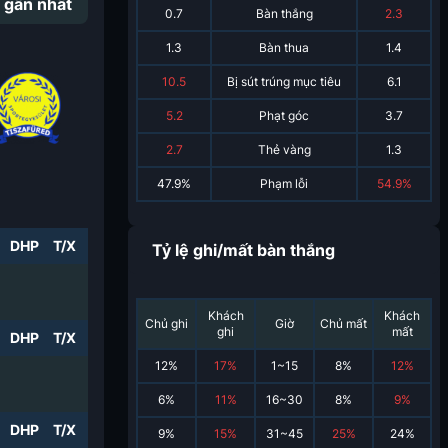
 gần nhất
0.7
Bàn thắng
2.3
1.3
Bàn thua
1.4
10.5
Bị sút trúng mục tiêu
6.1
5.2
Phạt góc
3.7
2.7
Thẻ vàng
1.3
47.9%
Phạm lỗi
54.9%
DHP
T/X
Tỷ lệ ghi/mất bàn thắng
Khách
Khách
Chủ ghi
Giờ
Chủ mất
ghi
mất
DHP
T/X
12
%
17
%
1~15
8
%
12
%
6
%
11
%
16~30
8
%
9
%
DHP
T/X
9
%
15
%
31~45
25
%
24
%