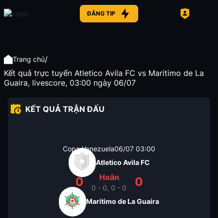
ĐĂNG TIP
/
Trang chủ
Kết quả trực tuyến Atletico Avila FC vs Maritimo de La
Guaira, livescore, 03:00 ngày 06/07
KẾT QUẢ TRẬN ĐẤU
Copa Venezuela
06/07
03:00
Atletico Avila FC
Hoãn
0
0
0 - 0, 0 - 0
Maritimo de La Guaira