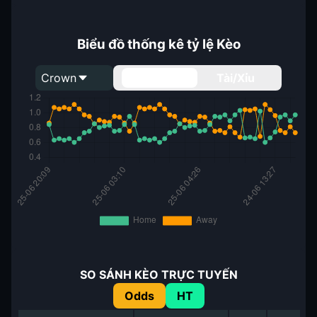
Biểu đồ thống kê tỷ lệ Kèo
Crown
Handicap
Tài/Xỉu
SO SÁNH KÈO TRỰC TUYẾN
Odds
HT