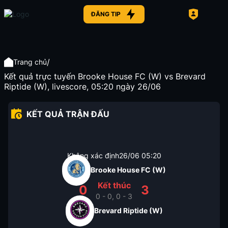
ĐĂNG TIP
/
Trang chủ
Kết quả trực tuyến Brooke House FC (W) vs Brevard
Riptide (W), livescore, 05:20 ngày 26/06
KẾT QUẢ TRẬN ĐẤU
Không xác định
26/06
05:20
Brooke House FC (W)
Kết thúc
0
3
0 - 0, 0 - 3
Brevard Riptide (W)