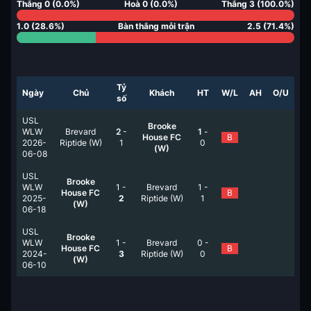
Thắng
0
(
0.0
%)
Hoà
0
(
0.0
%)
Thắng
3
(
100.0
%)
1.0
(
28.6
%)
Bàn thắng mỗi trận
2.5
(
71.4
%)
Tỷ
Ngày
Chủ
Khách
HT
W/L
AH
O/U
số
USL
Brooke
WLW
Brevard
2
-
1
-
House FC
B
2026-
Riptide (W)
1
0
(W)
06-08
USL
Brooke
WLW
1
-
Brevard
1
-
House FC
B
2025-
2
Riptide (W)
1
(W)
06-18
USL
Brooke
WLW
1
-
Brevard
0
-
House FC
B
2024-
3
Riptide (W)
0
(W)
06-10