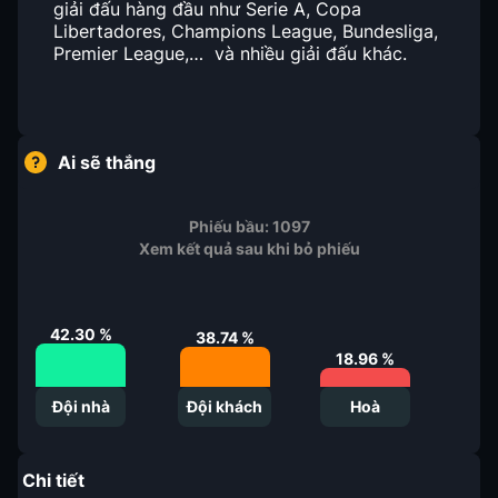
giải đấu hàng đầu như Serie A, Copa
Libertadores, Champions League, Bundesliga,
Premier League,… và nhiều giải đấu khác.
Ai sẽ thắng
Phiếu bầu:
1097
Xem kết quả sau khi bỏ phiếu
42.30
%
38.74
%
18.96
%
Đội nhà
Đội khách
Hoà
Chi tiết