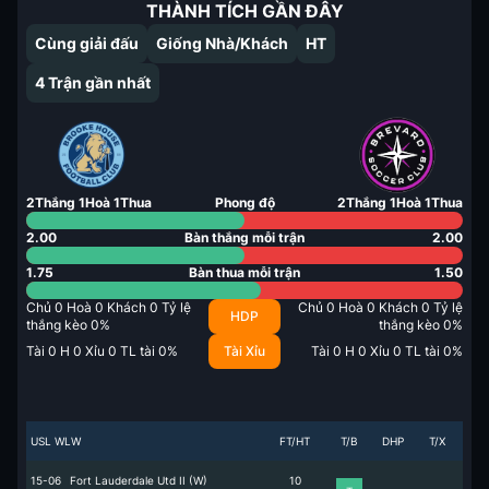
THÀNH TÍCH GẦN ĐÂY
Cùng giải đấu
Giống Nhà/Khách
HT
4
Trận gần nhất
2
Thắng
1
Hoà
1
Thua
Phong độ
2
Thắng
1
Hoà
1
Thua
2.00
Bàn thắng mỗi trận
2.00
1.75
Bàn thua mỗi trận
1.50
Chủ
0
Hoà
0
Khách
0
Tỷ lệ
Chủ
0
Hoà
0
Khách
0
Tỷ lệ
HDP
thắng kèo
0
%
thắng kèo
0
%
Tài
0
H
0
Xỉu
0
TL tài
0
%
Tài Xỉu
Tài
0
H
0
Xỉu
0
TL tài
0
%
USL WLW
FT/HT
T/B
DHP
T/X
15-06
Fort Lauderdale Utd II (W)
1
0