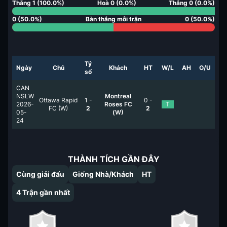
Thắng
1
(
100.0
%)
Hoà
0
(
0.0
%)
Thắng
0
(
0.0
%)
0
(
50.0
%)
Bàn thắng mỗi trận
0
(
50.0
%)
Tỷ
Ngày
Chủ
Khách
HT
W/L
AH
O/U
số
CAN
NSLW
Montreal
Ottawa Rapid
1
-
0
-
2026-
Roses FC
T
FC (W)
2
2
05-
(W)
24
THÀNH TÍCH GẦN ĐÂY
Cùng giải đấu
Giống Nhà/Khách
HT
4
Trận gần nhất