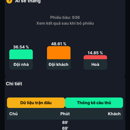
Ai sẽ thắng
Phiếu bầu:
936
Xem kết quả sau khi bỏ phiếu
48.61
%
36.54
%
14.85
%
Đội nhà
Đội khách
Hoà
Chi tiết
Dữ liệu trận đấu
Thống kê cầu thủ
Chủ
Phút
Khách
89'
69'