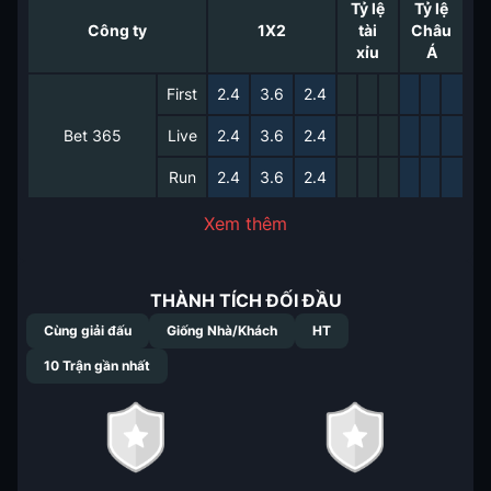
Tỷ lệ
Tỷ lệ
Công ty
1X2
tài
Châu
xỉu
Á
First
2.4
3.6
2.4
Bet 365
Live
2.4
3.6
2.4
Run
2.4
3.6
2.4
Xem thêm
THÀNH TÍCH ĐỐI ĐẦU
Cùng giải đấu
Giống Nhà/Khách
HT
10
Trận gần nhất