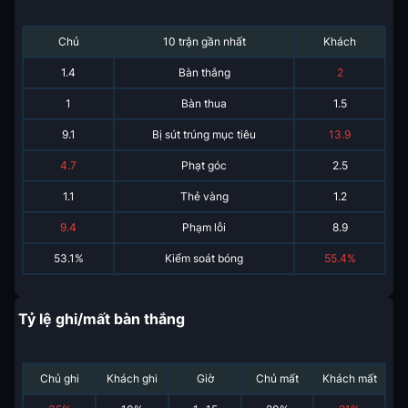
Chủ
10 trận gần nhất
Khách
1.4
Bàn thắng
2
1
Bàn thua
1.5
9.1
Bị sút trúng mục tiêu
13.9
4.7
Phạt góc
2.5
1.1
Thẻ vàng
1.2
9.4
Phạm lỗi
8.9
53.1%
Kiểm soát bóng
55.4%
Tỷ lệ ghi/mất bàn thắng
Chủ ghi
Khách ghi
Giờ
Chủ mất
Khách mất