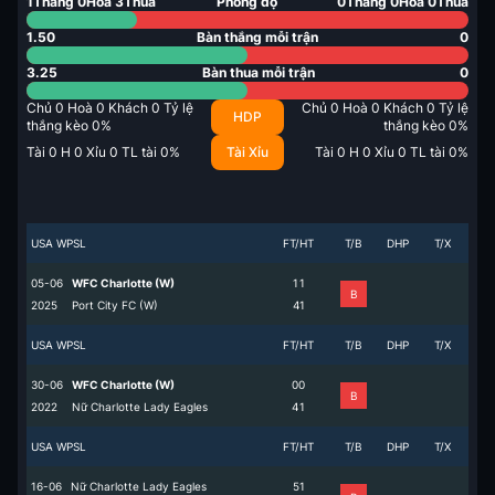
1
Thắng
0
Hoà
3
Thua
Phong độ
0
Thắng
0
Hoà
0
Thua
1.50
Bàn thắng mỗi trận
0
3.25
Bàn thua mỗi trận
0
Chủ
0
Hoà
0
Khách
0
Tỷ lệ
Chủ
0
Hoà
0
Khách
0
Tỷ lệ
HDP
thắng kèo
0
%
thắng kèo
0
%
Tài
0
H
0
Xỉu
0
TL tài
0
%
Tài Xỉu
Tài
0
H
0
Xỉu
0
TL tài
0
%
USA WPSL
FT/HT
T/B
DHP
T/X
05-06
WFC Charlotte (W)
1
1
B
2025
Port City FC (W)
4
1
USA WPSL
FT/HT
T/B
DHP
T/X
30-06
WFC Charlotte (W)
0
0
B
2022
Nữ Charlotte Lady Eagles
4
1
USA WPSL
FT/HT
T/B
DHP
T/X
16-06
Nữ Charlotte Lady Eagles
5
1