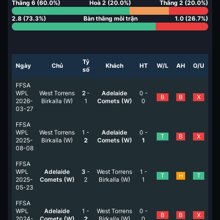
Thắng
6
(
60.0
%)
Hoà
2
(
20.0
%)
Thắng
2
(
20.0
%)
2.8
(
73.3
%)
Bàn thắng mỗi trận
1.0
(
26.7
%)
Tỷ
Ngày
Chủ
Khách
HT
W/L
AH
O/U
số
FFSA
WPL
West Torrens
2
-
Adelaide
0
-
B
B
X
2026-
Birkalla (W)
1
Comets (W)
0
03-27
FFSA
WPL
West Torrens
1
-
Adelaide
0
-
T
B
X
2025-
Birkalla (W)
2
Comets (W)
1
08-08
FFSA
WPL
Adelaide
3
-
West Torrens
1
-
T
H
T
2025-
Comets (W)
2
Birkalla (W)
1
05-23
FFSA
WPL
Adelaide
1
-
West Torrens
0
-
B
B
X
2024-
Comets (W)
2
Birkalla (W)
0