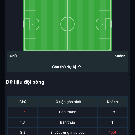
Chủ
Khách
Cầu thủ dự bị
Dữ liệu đội bóng
Chủ
10 trận gần nhất
Khách
2.7
Bàn thắng
1.8
1.3
Bàn thua
1
8.2
Bị sút trúng mục tiêu
10.6