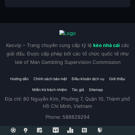
Keovip – Trang chuyên cung cấp tỷ lệ
kèo nhà cái
các
giải đấu. Được cấp phép bởi các tổ chức quốc tế như
Isle of Man Gambling Supervision Commission
Hướng dẫn
Chính sách bảo mật
Điều khoản dịch vụ
Giới thiệu
Miễn trừ trách nhiệm
Tác giả
Sitemap
Địa chỉ:
80 Nguyễn Kim, Phường 7, Quận 10, Thành phố
Hồ Chí Minh, Vietnam
Phone:
588829294