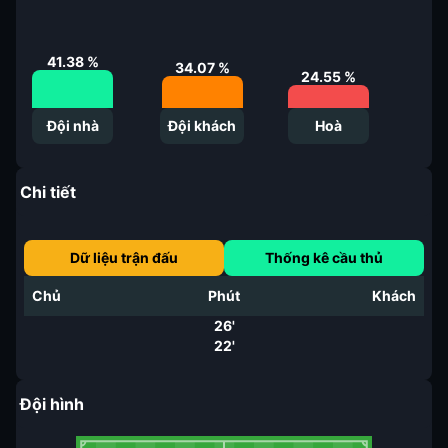
41.38
%
34.07
%
24.55
%
Đội nhà
Đội khách
Hoà
Chi tiết
Dữ liệu trận đấu
Thống kê cầu thủ
Chủ
Phút
Khách
26'
22'
Đội hình