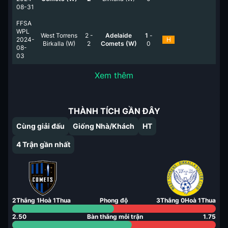
08-31
FFSA
WPL
West Torrens
2
-
Adelaide
1
-
2024-
H
Birkalla (W)
2
Comets (W)
0
08-
03
Xem thêm
THÀNH TÍCH GẦN ĐÂY
Cùng giải đấu
Giống Nhà/Khách
HT
4
Trận gần nhất
2
Thắng
1
Hoà
1
Thua
Phong độ
3
Thắng
0
Hoà
1
Thua
2.50
Bàn thắng mỗi trận
1.75