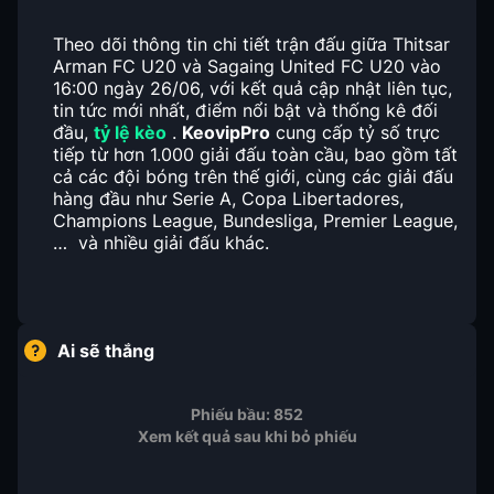
Theo dõi thông tin chi tiết trận đấu giữa Thitsar
Arman FC U20 và Sagaing United FC U20 vào
16:00 ngày 26/06, với kết quả cập nhật liên tục,
tin tức mới nhất, điểm nổi bật và thống kê đối
đầu,
tỷ lệ kèo
.
KeovipPro
cung cấp tỷ số trực
tiếp từ hơn 1.000 giải đấu toàn cầu, bao gồm tất
cả các đội bóng trên thế giới, cùng các giải đấu
hàng đầu như Serie A, Copa Libertadores,
Champions League, Bundesliga, Premier League,
… và nhiều giải đấu khác.
Ai sẽ thắng
Phiếu bầu:
852
Xem kết quả sau khi bỏ phiếu