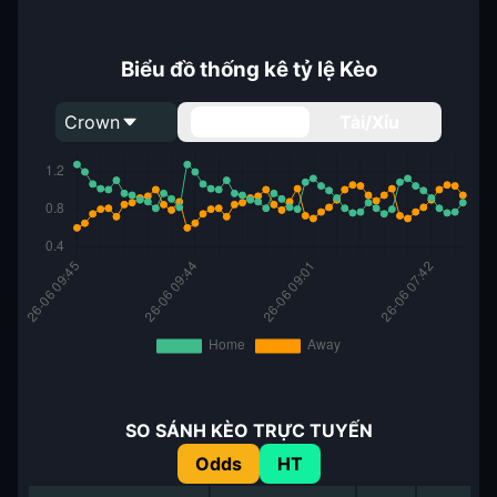
Biểu đồ thống kê tỷ lệ Kèo
Crown
Handicap
Tài/Xỉu
SO SÁNH KÈO TRỰC TUYẾN
Odds
HT