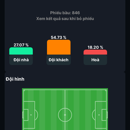
Phiếu bầu:
846
Xem kết quả sau khi bỏ phiếu
54.73
%
27.07
%
18.20
%
Đội nhà
Đội khách
Hoà
Đội hình