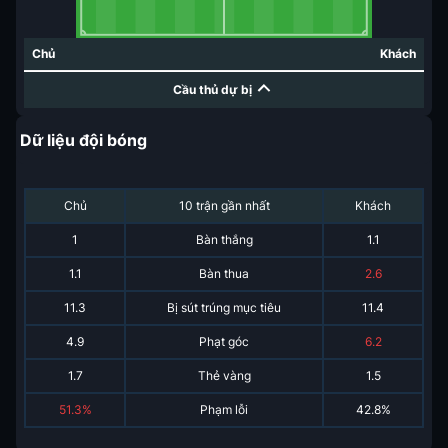
Chủ
Khách
Cầu thủ dự bị
Dữ liệu đội bóng
Chủ
10 trận gần nhất
Khách
1
Bàn thắng
1.1
1.1
Bàn thua
2.6
11.3
Bị sút trúng mục tiêu
11.4
4.9
Phạt góc
6.2
1.7
Thẻ vàng
1.5
51.3%
Phạm lỗi
42.8%