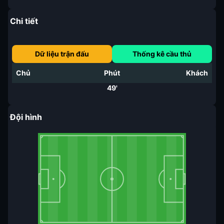
Chi tiết
Dữ liệu trận đấu
Thống kê cầu thủ
Chủ
Phút
Khách
49'
Đội hình