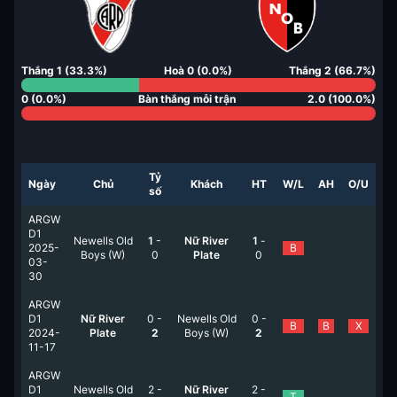
Thắng
1
(
33.3
%)
Hoà
0
(
0.0
%)
Thắng
2
(
66.7
%)
0
(
0.0
%)
Bàn thắng mỗi trận
2.0
(
100.0
%)
Tỷ
Ngày
Chủ
Khách
HT
W/L
AH
O/U
số
ARGW
D1
Newells Old
1
-
Nữ River
1
-
2025-
B
Boys (W)
0
Plate
0
03-
30
ARGW
D1
Nữ River
0
-
Newells Old
0
-
B
B
X
2024-
Plate
2
Boys (W)
2
11-17
ARGW
D1
Newells Old
2
-
Nữ River
2
-
T