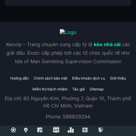
Keovip – Trang chuyên cung cấp tỷ lệ
kèo nhà cái
các
giải đấu. Được cấp phép bởi các tổ chức quốc tế như
Isle of Man Gambling Supervision Commission
Hướng dẫn
Chính sách bảo mật
Điều khoản dịch vụ
Giới thiệu
Miễn trừ trách nhiệm
Tác giả
Sitemap
Địa chỉ:
80 Nguyễn Kim, Phường 7, Quận 10, Thành phố
Hồ Chí Minh, Vietnam
Phone:
588829294