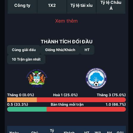
Tỷ lệ Châu
Công ty
1X2
Tỷ lệ tài xỉu
Á
Xem thêm
THÀNH TÍCH ĐỐI ĐẦU
Cùng giải đấu
Giống Nhà/Khách
HT
10
Trận gần nhất
Thắng
0
(
0.0
%)
Hoà
1
(
25.0
%)
Thắng
3
(
75.0
%)
0.5
(
33.3
%)
Bàn thắng mỗi trận
1.0
(
66.7
%)
Tỷ
Ngày
Chủ
Khách
HT
W/L
AH
O/U