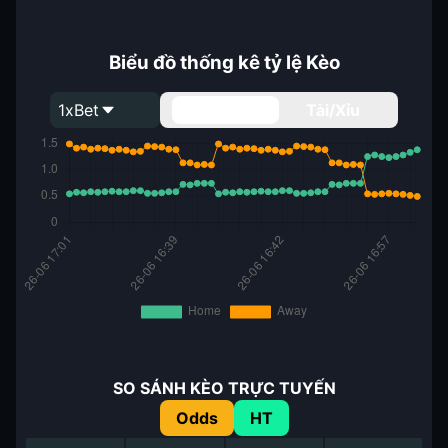
Biểu đồ thống kê tỷ lệ Kèo
1xBet
Handicap
Tài/Xỉu
SO SÁNH KÈO TRỰC TUYẾN
Odds
HT