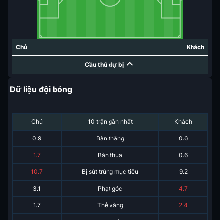
Chủ
Khách
Cầu thủ dự bị
Dữ liệu đội bóng
Chủ
10 trận gần nhất
Khách
0.9
Bàn thắng
0.6
1.7
Bàn thua
0.6
10.7
Bị sút trúng mục tiêu
9.2
3.1
Phạt góc
4.7
1.7
Thẻ vàng
2.4