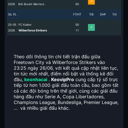
H
2026
BAI Bureh Warriors
0
0
SIL PL
FT/HT
T/B
DHP
T/X
25-05
FC Kallon
0
0
T
2026
Wilberforce Strikers
1
1
Theo dõi thông tin chi tiết trận đấu giữa
Freetown City và Wilberforce Strikers vào
23:25 ngày 26/06, với kết quả cập nhật liên tục,
tin tức mới nhất, điểm nổi bật và thống kê đối
đầu,
keonhacai
.
KeovipPro
cung cấp tỷ số trực
tiếp từ hơn 1.000 giải đấu toàn cầu, bao gồm tất
cả các đội bóng trên thế giới, cùng các giải đấu
hàng đầu như Serie A, Copa Libertadores,
Champions League, Bundesliga, Premier League,
… và nhiều giải đấu khác.