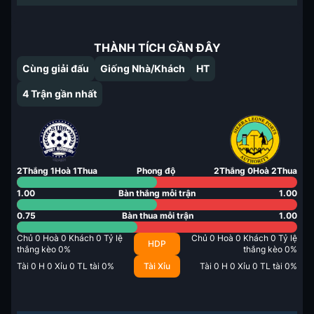
THÀNH TÍCH GẦN ĐÂY
Cùng giải đấu
Giống Nhà/Khách
HT
4
Trận gần nhất
2
Thắng
1
Hoà
1
Thua
Phong độ
2
Thắng
0
Hoà
2
Thua
1.00
Bàn thắng mỗi trận
1.00
0.75
Bàn thua mỗi trận
1.00
Chủ
0
Hoà
0
Khách
0
Tỷ lệ
Chủ
0
Hoà
0
Khách
0
Tỷ lệ
HDP
thắng kèo
0
%
thắng kèo
0
%
Tài
0
H
0
Xỉu
0
TL tài
0
%
Tài Xỉu
Tài
0
H
0
Xỉu
0
TL tài
0
%