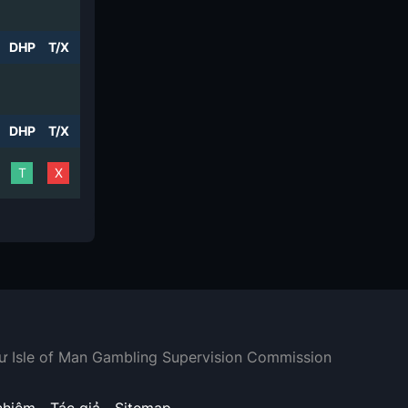
DHP
T/X
DHP
T/X
T
X
hư Isle of Man Gambling Supervision Commission