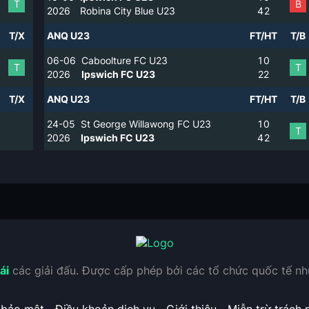
T
B
2026
Robina City Blue U23
4
2
T/X
ANQ U23
FT/HT
T/B
06-06
Caboolture FC U23
1
0
T
T
2026
Ipswich FC U23
2
2
T/X
ANQ U23
FT/HT
T/B
24-05
St George Willawong FC U23
1
0
T
2026
Ipswich FC U23
4
2
ái
các giải đấu. Được cấp phép bởi các tổ chức quốc tế n