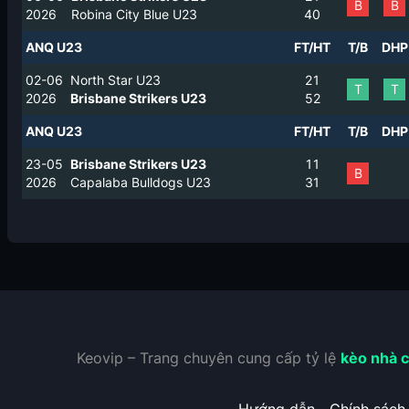
B
B
2026
Robina City Blue U23
4
0
ANQ U23
FT/HT
T/B
DHP
02-06
North Star U23
2
1
T
T
2026
Brisbane Strikers U23
5
2
ANQ U23
FT/HT
T/B
DHP
23-05
Brisbane Strikers U23
1
1
B
2026
Capalaba Bulldogs U23
3
1
Keovip – Trang chuyên cung cấp tỷ lệ
kèo nhà c