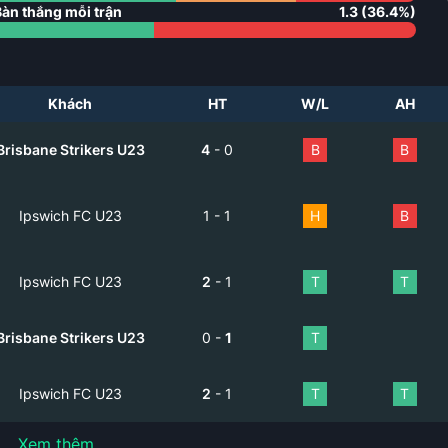
Bàn thắng mỗi trận
1.3
(
36.4
%)
Khách
HT
W/L
AH
Brisbane Strikers U23
4
-
0
B
B
Ipswich FC U23
1
-
1
H
B
Ipswich FC U23
2
-
1
T
T
Brisbane Strikers U23
0
-
1
T
Ipswich FC U23
2
-
1
T
T
Xem thêm