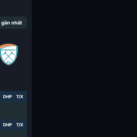
 gần nhất
DHP
T/X
DHP
T/X