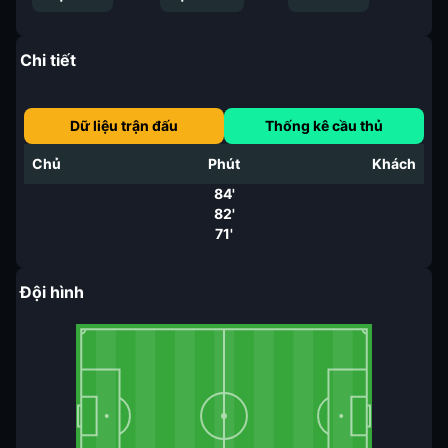
Chi tiết
Dữ liệu trận đấu
Thống kê cầu thủ
Chủ
Phút
Khách
84'
82'
71'
Đội hình