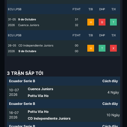
ECU LPSB
FT/HT
T/B
DHP
T/X
31-05
9 de Octubre
3
1
H
B
T
2026
Cuenca Juniors
3
2
ECU LPSB
FT/HT
T/B
DHP
T/X
26-05
CD Independiente Juniors
0
0
H
T
X
2026
9 de Octubre
0
0
3 TRẬN SẮP TỚI
Ecuador Serie B
Cách đây
Cuenca Juniors
10-07
4
Ngày
2026
Pottu Via Ho
Ecuador Serie B
Cách đây
Pottu Via Ho
16-07
10
Ngày
2026
CD Independiente Juniors
Ecuador Serie B
Cách đây