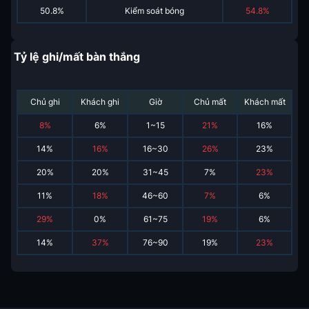
50.8%
Kiểm soát bóng
54.8%
Tỷ lệ ghi/mất bàn thắng
Chủ ghi
Khách ghi
Giờ
Chủ mất
Khách mất
8
%
6
%
1~15
21
%
16
%
14
%
16
%
16~30
26
%
23
%
20
%
20
%
31~45
7
%
23
%
11
%
18
%
46~60
7
%
6
%
29
%
0
%
61~75
19
%
6
%
14
%
37
%
76~90
19
%
23
%