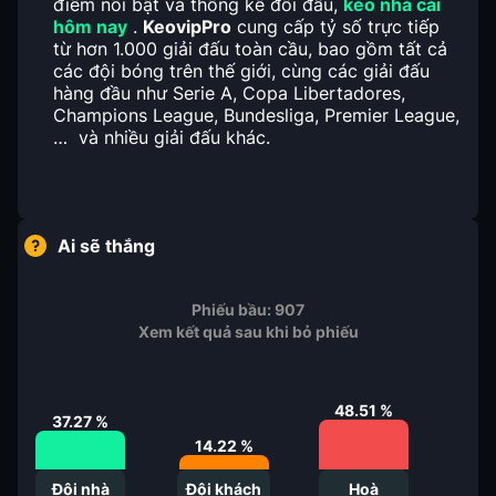
điểm nổi bật và thống kê đối đầu,
kèo nhà cái
hôm nay
.
KeovipPro
cung cấp tỷ số trực tiếp
từ hơn 1.000 giải đấu toàn cầu, bao gồm tất cả
các đội bóng trên thế giới, cùng các giải đấu
hàng đầu như Serie A, Copa Libertadores,
Champions League, Bundesliga, Premier League,
… và nhiều giải đấu khác.
Ai sẽ thắng
Phiếu bầu:
907
Xem kết quả sau khi bỏ phiếu
48.51
%
37.27
%
14.22
%
Đội nhà
Đội khách
Hoà