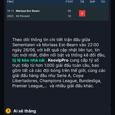
FRAC
FT/HT
T/B
DHP
T/X
19-11
Morlaas Est-Bearn
0
0
B
2023
AS Panazol
1
0
Theo dõi thông tin chi tiết trận đấu giữa
Sementalen và Morlaas Est-Bearn vào 22:00
ngày 26/06, với kết quả cập nhật liên tục, tin
tức mới nhất, điểm nổi bật và thống kê đối đầu,
tỷ lệ kèo nhà cái
.
KeovipPro
cung cấp tỷ số
trực tiếp từ hơn 1.000 giải đấu toàn cầu, bao
gồm tất cả các đội bóng trên thế giới, cùng các
giải đấu hàng đầu như Serie A, Copa
Libertadores, Champions League, Bundesliga,
Premier League,… và nhiều giải đấu khác.
Ai sẽ thắng