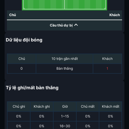
Chủ
Khách
Cầu thủ dự bị
Dữ liệu đội bóng
Chủ
10 trận gần nhất
Khách
0
Bàn thắng
1
Tỷ lệ ghi/mất bàn thắng
Chủ ghi
Khách ghi
Giờ
Chủ mất
Khách mất
0
%
0
%
1~15
0
%
0
%
0
%
0
%
16~30
0
%
0
%