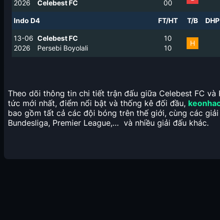
2026
Celebest FC
0
0
Indo D4
FT/HT
T/B
DHP
13-06
Celebest FC
1
0
H
2026
Persebi Boyolali
1
0
Theo dõi thông tin chi tiết trận đấu giữa Celebest FC và 
tức mới nhất, điểm nổi bật và thống kê đối đầu,
keonhac
bao gồm tất cả các đội bóng trên thế giới, cùng các gi
Bundesliga, Premier League,… và nhiều giải đấu khác.