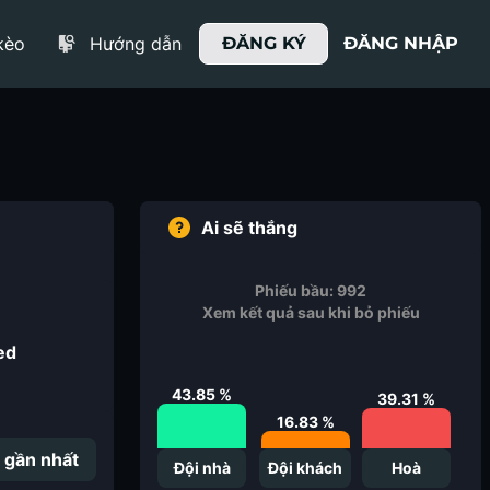
kèo
Hướng dẫn
ĐĂNG KÝ
ĐĂNG NHẬP
Ai sẽ thắng
Phiếu bầu:
992
Xem kết quả sau khi bỏ phiếu
ed
43.85
%
39.31
%
16.83
%
 gần nhất
Đội nhà
Đội khách
Hoà