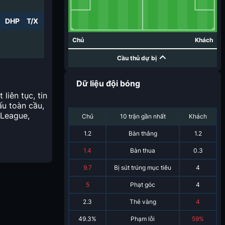
DHP
T/X
Chủ
Khách
Cầu thủ dự bị
Dữ liệu đội bóng
liên tục, tin
ấu toàn cầu,
 League,
Chủ
10 trận gần nhất
Khách
1.2
Bàn thắng
1.2
1.4
Bàn thua
0.3
9.7
Bị sút trúng mục tiêu
4
5
Phạt góc
4
2.3
Thẻ vàng
4
49.3%
Phạm lỗi
59%