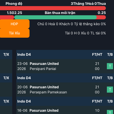
Phong độ
3
Thắng
1
Hoà
0
Thua
1.50
2.25
Bàn thua mỗi trận
0.25
HDP
Chủ
0
Hoà
0
Khách
0
Tỷ lệ thắng kèo
0
%
Tài Xỉu
Tài
0
H
0
Xỉu
0
TL tài
0
%
T/X
Indo D4
FT/HT
T/B
23-06
Pasuruan United
2
1
T
2026
Persipani Paniai
0
0
T/X
Indo D4
FT/HT
T/B
20-06
Pasuruan United
2
1
T
2026
Persepam Pamekasan
0
0
T/X
Indo D4
FT/HT
T/B
16-06
Pasuruan United
1
0
T