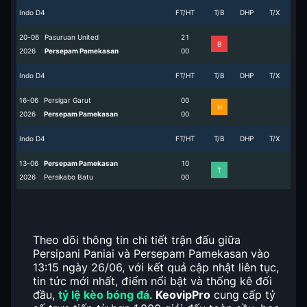
Indo D4
FT/HT
T/B
DHP
T/X
20-06
Pasuruan United
2
1
B
2026
Persepam Pamekasan
0
0
Indo D4
FT/HT
T/B
DHP
T/X
16-06
Persigar Garut
0
0
H
2026
Persepam Pamekasan
0
0
Indo D4
FT/HT
T/B
DHP
T/X
13-06
Persepam Pamekasan
1
0
T
2026
Persikabo Batu
0
0
Theo dõi thông tin chi tiết trận đấu giữa
Persipani Paniai và Persepam Pamekasan vào
13:15 ngày 26/06, với kết quả cập nhật liên tục,
tin tức mới nhất, điểm nổi bật và thống kê đối
đầu,
tỷ lệ kèo bóng đá
.
KeovipPro
cung cấp tỷ