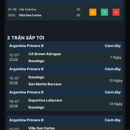
07-06
Villa Dalmine
0
0
H
T
X
2026
Villa San Carlos
0
0
3 TRẬN SẮP TỚI
Argentina Primera B
Cách đây
CA Brown Adrogue
12-07
7
Ngày
2026
Ituzaingo
Argentina Primera B
Cách đây
Ituzaingo
15-07
10
Ngày
2026
San Martin Burzaco
Argentina Primera B
Cách đây
Deportivo Laferrere
19-07
14
Ngày
2026
Ituzaingo
Argentina Primera B
Cách đây
Villa San Carlos
12-07