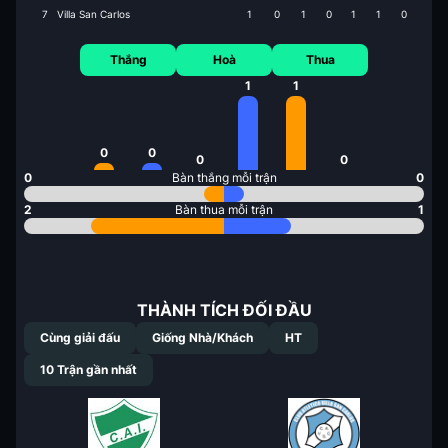
7
Villa San Carlos
1
0
1
0
1
1
0
Thắng
Hoà
Thua
1
1
0
0
0
0
0
Bàn thắng mỗi trận
0
2
Bàn thua mỗi trận
1
THÀNH TÍCH ĐỐI ĐẦU
Cùng giải đấu
Giống Nhà/Khách
HT
10
Trận gần nhất