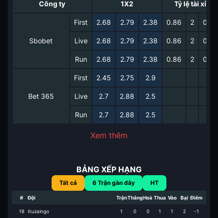
Công ty
1X2
Tỷ lệ tài xỉu
First
2.68
2.79
2.38
0.86
2
0.90
Sbobet
Live
2.68
2.79
2.38
0.86
2
0.90
Run
2.68
2.79
2.38
0.86
2
0.90
First
2.45
2.75
2.9
Bet 365
Live
2.7
2.88
2.5
Run
2.7
2.88
2.5
Xem thêm
BẢNG XẾP HẠNG
Tất cả
6
Trận gần đây
HT
#
Đội
Trận
Thắng
Hoà
Thua
Vào
Bại
Điểm
18
Ituzaingo
1
0
0
1
1
2
-1