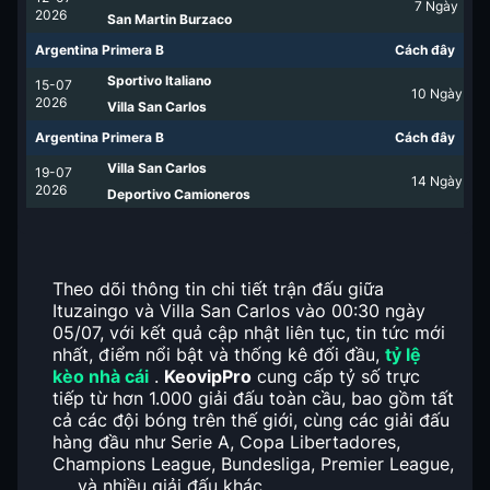
7
Ngày
2026
San Martin Burzaco
Argentina Primera B
Cách đây
Sportivo Italiano
15-07
10
Ngày
2026
Villa San Carlos
Argentina Primera B
Cách đây
Villa San Carlos
19-07
14
Ngày
2026
Deportivo Camioneros
Theo dõi thông tin chi tiết trận đấu giữa
Ituzaingo và Villa San Carlos vào 00:30 ngày
05/07, với kết quả cập nhật liên tục, tin tức mới
nhất, điểm nổi bật và thống kê đối đầu,
tỷ lệ
kèo nhà cái
.
KeovipPro
cung cấp tỷ số trực
tiếp từ hơn 1.000 giải đấu toàn cầu, bao gồm tất
cả các đội bóng trên thế giới, cùng các giải đấu
hàng đầu như Serie A, Copa Libertadores,
Champions League, Bundesliga, Premier League,
… và nhiều giải đấu khác.