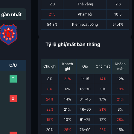
2.8
Thẻ vàng
2.6
 gần nhất
21.5
Phạm lỗi
10.5
54.8%
Kiểm soát bóng
54.4%
Tỷ lệ ghi/mất bàn thắng
Khách
Khách
O/U
Chủ ghi
Giờ
Chủ mất
ghi
mất
T
8
%
21
%
1~15
14
%
12
%
8
%
6
%
16~30
3
%
18
%
X
24
%
14
%
31~45
17
%
21
%
22
%
21
%
46~60
21
%
3
%
15
%
10
%
61~75
17
%
28
%
20
%
25
%
76~90
25
%
15
%