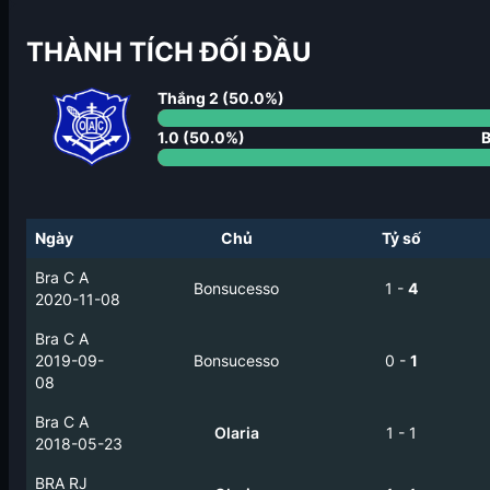
THÀNH TÍCH ĐỐI ĐẦU
Thắng
2
(
50.0
%)
1.0
(
50.0
%)
B
Ngày
Chủ
Tỷ số
Bra C A
Bonsucesso
1
-
4
2020-11-08
Bra C A
2019-09-
Bonsucesso
0
-
1
08
Bra C A
Olaria
1
-
1
2018-05-23
BRA RJ