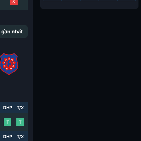
X
 gần nhất
DHP
T/X
T
T
DHP
T/X