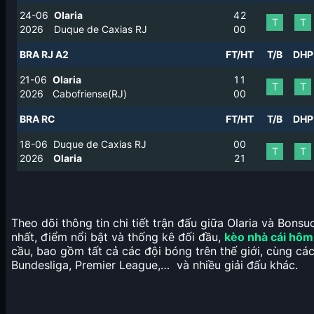
24-06
Olaria
4
2
T
T
2026
Duque de Caxias RJ
0
0
BRA RJ A2
FT/HT
T/B
DHP
21-06
Olaria
1
1
T
T
2026
Cabofriense(RJ)
0
0
BRA RC
FT/HT
T/B
DHP
18-06
Duque de Caxias RJ
0
0
T
T
2026
Olaria
2
1
Theo dõi thông tin chi tiết trận đấu giữa Olaria và Bonsu
nhất, điểm nổi bật và thống kê đối đầu,
kèo nhà cái hôm
cầu, bao gồm tất cả các đội bóng trên thế giới, cùng c
Bundesliga, Premier League,… và nhiều giải đấu khác.