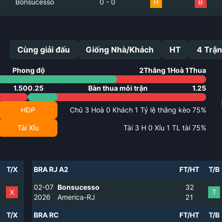
Bonsucesso
0
-
0
H
B
Cùng giải đấu
Giống Nhà/Khách
HT
4
Trận
Phong độ
2
Thắng
1
Hoà
1
Thua
1.50
0.25
Bàn thua mỗi trận
1.25
HDP
Chủ
3
Hoà
0
Khách
1
Tỷ lệ thắng kèo
75
%
Tài Xỉu
Tài
3
H
0
Xỉu
1
TL tài
75
%
T/X
BRA RJ A2
FT/HT
T/B
02-07
Bonsucesso
3
2
X
T
2026
America-RJ
2
1
T/X
BRA RC
FT/HT
T/B