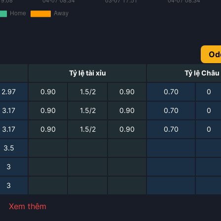
Od
Tỷ lệ tài xỉu
Tỷ lệ Châu
2.97
0.90
1.5/2
0.90
0.70
0
3.17
0.90
1.5/2
0.90
0.70
0
3.17
0.90
1.5/2
0.90
0.70
0
3.5
3
3
Xem thêm