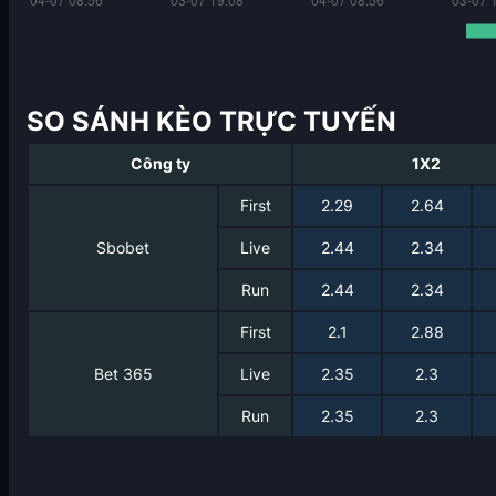
SO SÁNH KÈO TRỰC TUYẾN
Công ty
1X2
First
2.29
2.64
Sbobet
Live
2.44
2.34
Run
2.44
2.34
First
2.1
2.88
Bet 365
Live
2.35
2.3
Run
2.35
2.3