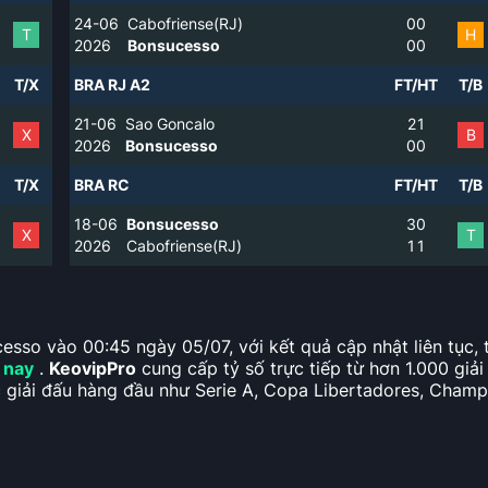
24-06
Cabofriense(RJ)
0
0
T
H
2026
Bonsucesso
0
0
T/X
BRA RJ A2
FT/HT
T/B
21-06
Sao Goncalo
2
1
X
B
2026
Bonsucesso
0
0
T/X
BRA RC
FT/HT
T/B
18-06
Bonsucesso
3
0
X
T
2026
Cabofriense(RJ)
1
1
cesso vào 00:45 ngày 05/07, với kết quả cập nhật liên tục, 
 nay
.
KeovipPro
cung cấp tỷ số trực tiếp từ hơn 1.000 giải
ác giải đấu hàng đầu như Serie A, Copa Libertadores, Cham