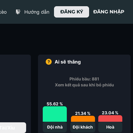
kèo
Hướng dẫn
ĐĂNG KÝ
ĐĂNG NHẬP
Ai sẽ thắng
Phiếu bầu:
881
Xem kết quả sau khi bỏ phiếu
55.62
%
23.04
%
21.34
%
Đội nhà
Đội khách
Hoà
Tài/Xỉu