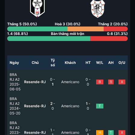
Thắng
5
(
50.0
%)
Hoà
3
(
30.0
%)
Thắng
2
(
20.0
%)
1.4
(
68.8
%)
Bàn thắng mỗi trận
0.6
(
31.3
%)
Tỷ
Ngày
Chủ
Khách
HT
W/L
AH
O/U
số
BRA
RJ A2
0
-
0
-
Resende-RJ
Americano
B
B
X
2025-
1
0
06-05
BRA
RJ A2
2
-
1
-
Resende-RJ
Americano
T
2024-
0
0
05-20
BRA
RJ A2
1
-
0
-
2023-
Resende-RJ
Americano
H
T
X
1
1