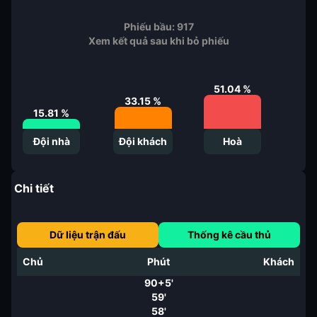
Phiếu bầu:
917
Xem kết quả sau khi bỏ phiếu
51.04
%
33.15
%
15.81
%
Đội nhà
Đội khách
Hoà
Chi tiết
Dữ liệu trận đấu
Thống kê cầu thủ
Chủ
Phút
Khách
90+5'
59'
58'