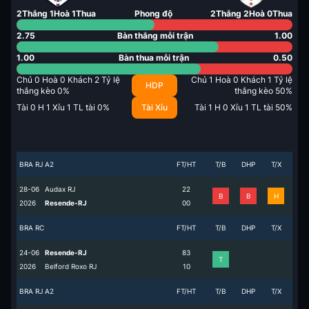
2
Thắng
1
Hoà
1
Thua
Phong độ
2
Thắng
2
Hoà
0
Thua
2.75
Bàn thắng mỗi trận
1.00
1.00
Bàn thua mỗi trận
0.50
Chủ
0
Hoà
0
Khách
2
Tỷ lệ
Chủ
1
Hoà
0
Khách
1
Tỷ lệ
HDP
thắng kèo
0
%
thắng kèo
50
%
Tài
0
H
1
Xỉu
1
TL tài
0
%
Tài Xỉu
Tài
1
H
0
Xỉu
1
TL tài
50
%
BRA RJ A2
FT/HT
T/B
DHP
T/X
28-06
Audax RJ
2
2
B
B
H
2026
Resende-RJ
0
0
BRA RC
FT/HT
T/B
DHP
T/X
24-06
Resende-RJ
8
3
T
2026
Belford Roxo RJ
1
0
BRA RJ A2
FT/HT
T/B
DHP
T/X