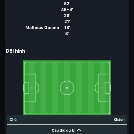
52'
45+4'
28'
21'
Matheus Goiano
18'
8'
Đội hình
Chủ
Khách
Cầu thủ dự bị