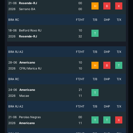
21-06
Resende-RJ
0
0
H
B
X
2026
Serrano BA
0
0
BRA RC
FT/HT
T/B
DHP
T/X
18-06
Belford Roxo RJ
1
0
T
2026
Resende-RJ
3
2
BRA RJ A2
FT/HT
T/B
DHP
T/X
28-06
Americano
1
0
H
B
T
2026
CFRJ Marica RJ
1
0
BRA RC
FT/HT
T/B
DHP
T/X
24-06
Americano
2
1
T
2026
Macae
1
1
BRA RJ A2
FT/HT
T/B
DHP
T/X
21-06
Perolas Negras
0
0
T
T
X
2026
Americano
1
1