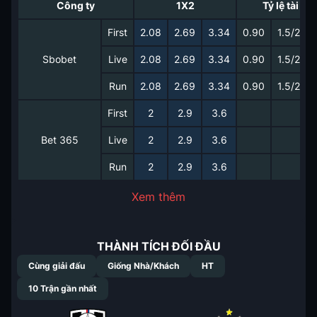
Công ty
1X2
Tỷ lệ tài xỉu
First
2.08
2.69
3.34
0.90
1.5/2
Sbobet
Live
2.08
2.69
3.34
0.90
1.5/2
Run
2.08
2.69
3.34
0.90
1.5/2
First
2
2.9
3.6
Bet 365
Live
2
2.9
3.6
Run
2
2.9
3.6
Xem thêm
THÀNH TÍCH ĐỐI ĐẦU
Cùng giải đấu
Giống Nhà/Khách
HT
10
Trận gần nhất