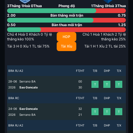
3
Thắng
1
Hoà
0
Thua
Phong độ
1
Thắng
0
Hoà
3
Thua
2.00
Bàn thắng mỗi trận
0.75
0.50
Bàn thua mỗi trận
1.25
Chủ
4
Hoà
0
Khách
0
Tỷ lệ
Chủ
1
Hoà
1
Khách
2
Tỷ lệ
HDP
thắng kèo
100
%
thắng kèo
25
%
Tài
3
H
0
Xỉu
1
TL tài
75
%
Tài Xỉu
Tài
1
H
1
Xỉu
2
TL tài
25
%
BRA RJ A2
FT/HT
T/B
DHP
T/X
28-06
Serrano BA
0
0
T
T
T
2026
Sao Goncalo
3
0
BRA RC
FT/HT
T/B
DHP
T/X
24-06
Sao Goncalo
3
2
T
T
T
2026
Serrano BA
2
1
BRA RJ A2
FT/HT
T/B
DHP
T/X