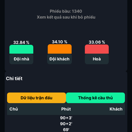
Phiếu bầu:
1340
Xem kết quả sau khi bỏ phiếu
34.10
%
33.06
%
32.84
%
Đội nhà
Đội khách
Hoà
Chi tiết
Dữ liệu trận đấu
Thống kê cầu thủ
Chủ
Phút
Khách
90+3'
90+2'
69'