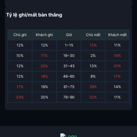
Tỷ lệ ghi/mất bàn thắng
Chủ ghi
Khách ghi
Giờ
Chủ mất
Khách mất
12
%
12
%
1~15
13
%
11
%
10
%
11
%
16~30
2
%
14
%
12
%
22
%
31~45
13
%
31
%
12
%
16
%
46~60
8
%
17
%
17
%
16
%
61~75
29
%
14
%
33
%
20
%
76~90
32
%
11
%