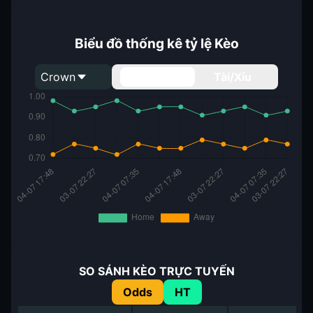
Biểu đồ thống kê tỷ lệ Kèo
Crown
Handicap
Tài/Xỉu
SO SÁNH KÈO TRỰC TUYẾN
Odds
HT