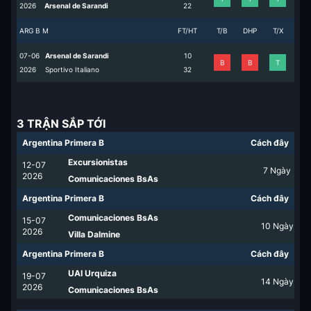
2026
Arsenal de Sarandi
2
2
ARG B M
FT/HT
T/B
DHP
T/X
07-06
Arsenal de Sarandi
1
0
B
B
T
2026
Sportivo Italiano
3
2
3 TRẬN SẮP TỚI
Argentina Primera B
Cách đây
Excursionistas
12-07
7
Ngày
2026
Comunicaciones BsAs
Argentina Primera B
Cách đây
Comunicaciones BsAs
15-07
10
Ngày
2026
Villa Dalmine
Argentina Primera B
Cách đây
UAI Urquiza
19-07
14
Ngày
2026
Comunicaciones BsAs