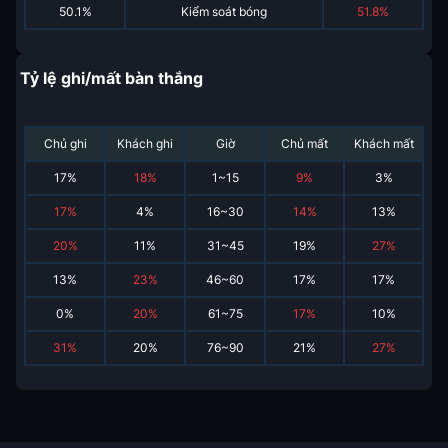
50.1%
Kiểm soát bóng
51.8%
Tỷ lệ ghi/mất bàn thắng
Chủ ghi
Khách ghi
Giờ
Chủ mất
Khách mất
17
%
18
%
1~15
9
%
3
%
17
%
4
%
16~30
14
%
13
%
20
%
11
%
31~45
19
%
27
%
13
%
23
%
46~60
17
%
17
%
0
%
20
%
61~75
17
%
10
%
31
%
20
%
76~90
21
%
27
%