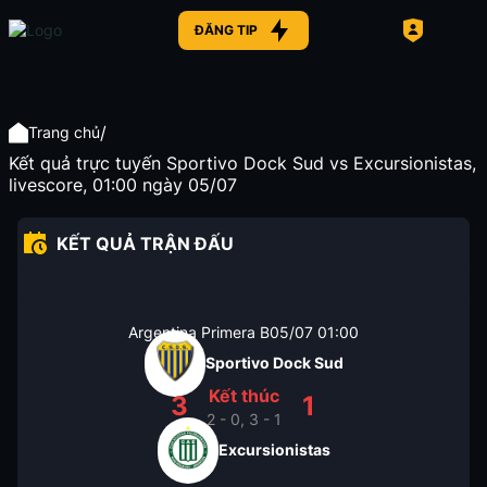
ĐĂNG TIP
/
Trang chủ
Kết quả trực tuyến Sportivo Dock Sud vs Excursionistas,
livescore, 01:00 ngày 05/07
KẾT QUẢ TRẬN ĐẤU
Argentina Primera B
05/07
01:00
Sportivo Dock Sud
Kết thúc
3
1
2 - 0, 3 - 1
Excursionistas