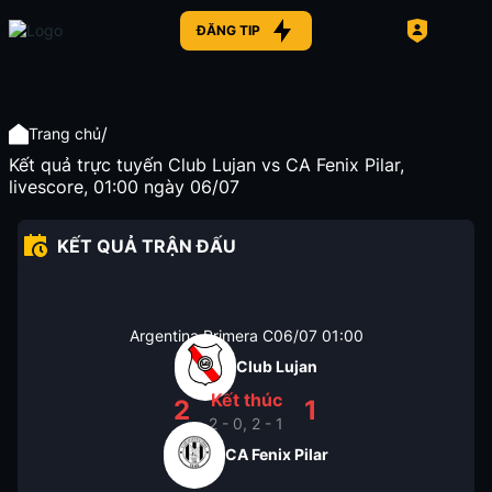
ĐĂNG TIP
/
Trang chủ
Kết quả trực tuyến Club Lujan vs CA Fenix Pilar,
livescore, 01:00 ngày 06/07
KẾT QUẢ TRẬN ĐẤU
Argentina Primera C
06/07
01:00
Club Lujan
Kết thúc
2
1
2 - 0, 2 - 1
CA Fenix Pilar