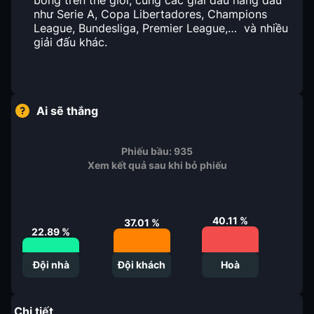
bóng trên thế giới, cùng các giải đấu hàng đầu
như Serie A, Copa Libertadores, Champions
League, Bundesliga, Premier League,… và nhiều
giải đấu khác.
Ai sẽ thắng
Phiếu bầu:
935
Xem kết quả sau khi bỏ phiếu
40.11
%
37.01
%
22.89
%
Đội nhà
Đội khách
Hoà
Chi tiết