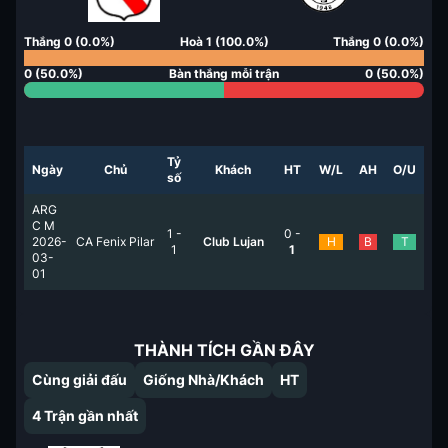
Thắng
0
(
0.0
%)
Hoà
1
(
100.0
%)
Thắng
0
(
0.0
%)
0
(
50.0
%)
Bàn thắng mỗi trận
0
(
50.0
%)
Tỷ
Ngày
Chủ
Khách
HT
W/L
AH
O/U
số
ARG
C M
1
-
0
-
2026-
CA Fenix Pilar
Club Lujan
H
B
T
1
1
03-
01
THÀNH TÍCH GẦN ĐÂY
Cùng giải đấu
Giống Nhà/Khách
HT
4
Trận gần nhất