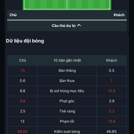
Chủ
Khách
Cầu thủ dự bị
Dữ liệu đội bóng
Chủ
10 trận gần nhất
Khách
1.5
Bàn thắng
0.5
0.6
Bàn thua
1
6.8
Bị sút trúng mục tiêu
10.9
4.8
Phạt góc
3.9
2.5
Thẻ vàng
3.3
13
Phạm lỗi
15.8
48.9%
Kiểm soát bóng
46.8%