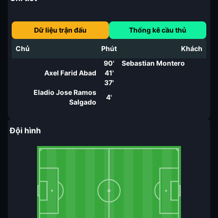
Dữ liệu trận đấu
Thống kê cầu thủ
Chủ
Phút
Khách
90'
Sebastian Montero
Axel Farid Abad
41'
37'
Eladio Jose Ramos
4'
Salgado
Đội hình