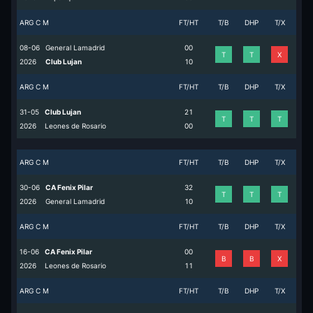
ARG C M
FT/HT
T/B
DHP
T/X
08-06
General Lamadrid
0
0
T
T
X
2026
Club Lujan
1
0
ARG C M
FT/HT
T/B
DHP
T/X
31-05
Club Lujan
2
1
T
T
T
2026
Leones de Rosario
0
0
ARG C M
FT/HT
T/B
DHP
T/X
30-06
CA Fenix Pilar
3
2
T
T
T
2026
General Lamadrid
1
0
ARG C M
FT/HT
T/B
DHP
T/X
16-06
CA Fenix Pilar
0
0
B
B
X
2026
Leones de Rosario
1
1
ARG C M
FT/HT
T/B
DHP
T/X