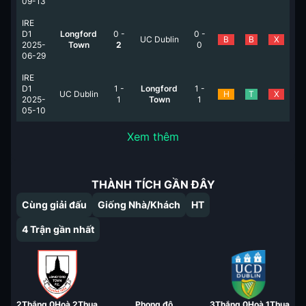
09-13
IRE
D1
Longford
0
-
0
-
UC Dublin
B
B
X
2025-
Town
2
0
06-29
IRE
D1
1
-
Longford
1
-
UC Dublin
H
T
X
2025-
1
Town
1
05-10
Xem thêm
THÀNH TÍCH GẦN ĐÂY
Cùng giải đấu
Giống Nhà/Khách
HT
4
Trận gần nhất
2
Thắng
0
Hoà
2
Thua
Phong độ
3
Thắng
0
Hoà
1
Thua