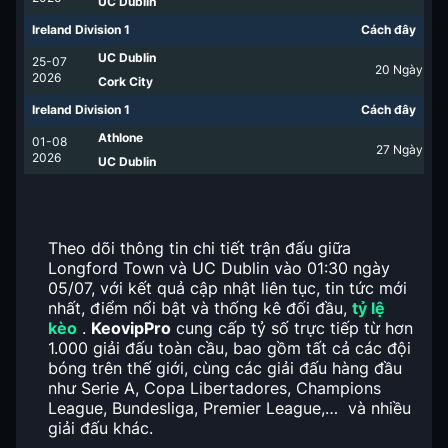
UC Dublin
Ireland Division 1
Cách đây
UC Dublin
25-07
20
Ngày
2026
Cork City
Ireland Division 1
Cách đây
Athlone
01-08
27
Ngày
2026
UC Dublin
Theo dõi thông tin chi tiết trận đấu giữa
Longford Town và UC Dublin vào 01:30 ngày
05/07, với kết quả cập nhật liên tục, tin tức mới
nhất, điểm nổi bật và thống kê đối đầu,
tỷ lệ
kèo
.
KeovipPro
cung cấp tỷ số trực tiếp từ hơn
1.000 giải đấu toàn cầu, bao gồm tất cả các đội
bóng trên thế giới, cùng các giải đấu hàng đầu
như Serie A, Copa Libertadores, Champions
League, Bundesliga, Premier League,… và nhiều
giải đấu khác.