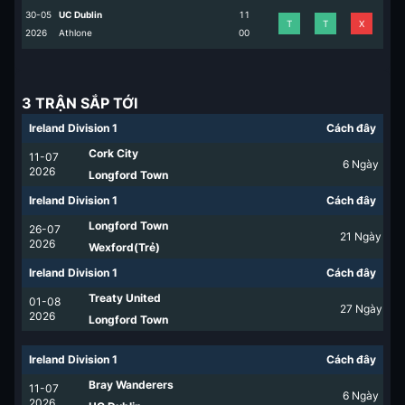
30-05
UC Dublin
1
1
T
T
X
2026
Athlone
0
0
3 TRẬN SẮP TỚI
Ireland Division 1
Cách đây
Cork City
11-07
6
Ngày
2026
Longford Town
Ireland Division 1
Cách đây
Longford Town
26-07
21
Ngày
2026
Wexford(Trẻ)
Ireland Division 1
Cách đây
Treaty United
01-08
27
Ngày
2026
Longford Town
Ireland Division 1
Cách đây
Bray Wanderers
11-07
6
Ngày
2026