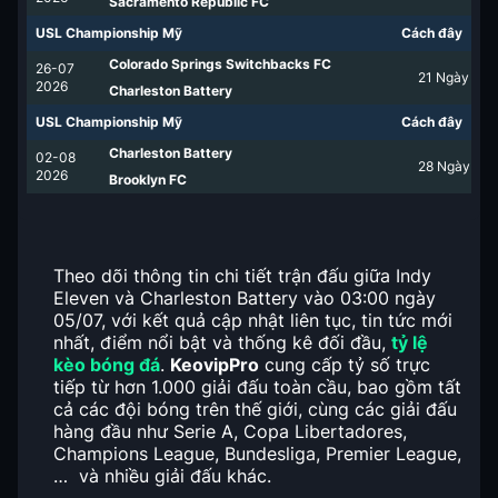
Sacramento Republic FC
USL Championship Mỹ
Cách đây
Colorado Springs Switchbacks FC
26-07
21
Ngày
2026
Charleston Battery
USL Championship Mỹ
Cách đây
Charleston Battery
02-08
28
Ngày
2026
Brooklyn FC
Theo dõi thông tin chi tiết trận đấu giữa Indy
Eleven và Charleston Battery vào 03:00 ngày
05/07, với kết quả cập nhật liên tục, tin tức mới
nhất, điểm nổi bật và thống kê đối đầu,
tỷ lệ
kèo bóng đá
.
KeovipPro
cung cấp tỷ số trực
tiếp từ hơn 1.000 giải đấu toàn cầu, bao gồm tất
cả các đội bóng trên thế giới, cùng các giải đấu
hàng đầu như Serie A, Copa Libertadores,
Champions League, Bundesliga, Premier League,
… và nhiều giải đấu khác.