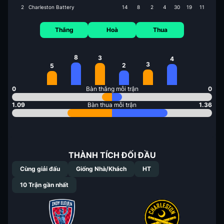
2
Charleston Battery
14
8
2
4
30
19
11
Thắng
Hoà
Thua
8
3
4
3
2
5
0
Bàn thắng mỗi trận
0
1.09
Bàn thua mỗi trận
1.36
THÀNH TÍCH ĐỐI ĐẦU
Cùng giải đấu
Giống Nhà/Khách
HT
10
Trận gần nhất