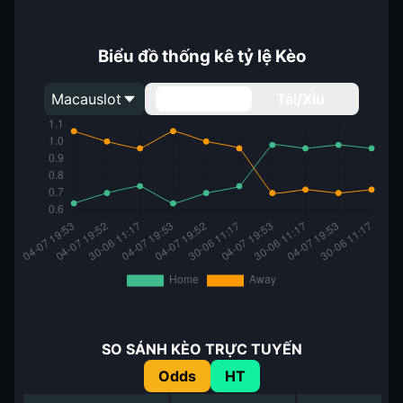
Biểu đồ thống kê tỷ lệ Kèo
Macauslot
Handicap
Tài/Xỉu
SO SÁNH KÈO TRỰC TUYẾN
Odds
HT