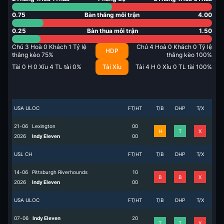
0.75
Bàn thắng mỗi trận
4.00
0.25
Bàn thua mỗi trận
1.50
Chủ
3
Hoà
0
Khách
1
Tỷ lệ
Chủ
4
Hoà
0
Khách
0
Tỷ lệ
HDP
thắng kèo
75
%
thắng kèo
100
%
Tài
0
H
0
Xỉu
4
TL tài
0
%
Tài Xỉu
Tài
4
H
0
Xỉu
0
TL tài
100
%
USA ULOC
FT/HT
T/B
DHP
T/X
21-06
Lexington
0
0
H
T
X
2026
Indy Eleven
0
0
USL CH
FT/HT
T/B
DHP
T/X
14-06
Pittsburgh Riverhounds
1
0
B
B
X
2026
Indy Eleven
0
0
USA ULOC
FT/HT
T/B
DHP
T/X
07-06
Indy Eleven
2
0
T
T
X