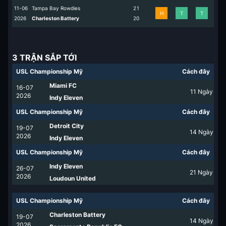
11-06
Tampa Bay Rowdies
2
1
H
T
T
2026
Charleston Battery
2
0
3 TRẬN SẮP TỚI
USL Championship Mỹ
Cách đây
Miami FC
16-07
11
Ngày
2026
Indy Eleven
USL Championship Mỹ
Cách đây
Detroit City
19-07
14
Ngày
2026
Indy Eleven
USL Championship Mỹ
Cách đây
Indy Eleven
26-07
21
Ngày
2026
Loudoun United
USL Championship Mỹ
Cách đây
Charleston Battery
19-07
14
Ngày
2026