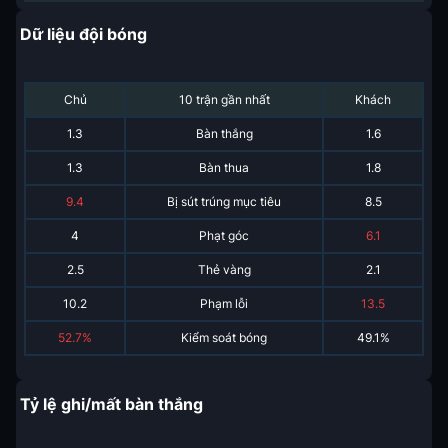
Dữ liệu đội bóng
Chủ
10 trận gần nhất
Khách
1.3
Bàn thắng
1.6
1.3
Bàn thua
1.8
9.4
Bị sút trúng mục tiêu
8.5
4
Phạt góc
6.1
2.5
Thẻ vàng
2.1
10.2
Phạm lỗi
13.5
52.7%
Kiểm soát bóng
49.1%
Tỷ lệ ghi/mất bàn thắng