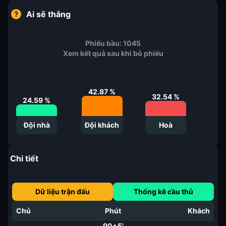
Ai sẽ thắng
Phiếu bầu:
1045
Xem kết quả sau khi bỏ phiếu
42.87
%
32.54
%
24.59
%
Đội nhà
Đội khách
Hoà
Chi tiết
Dữ liệu trận đấu
Thống kê cầu thủ
Chủ
Phút
Khách
90+5'