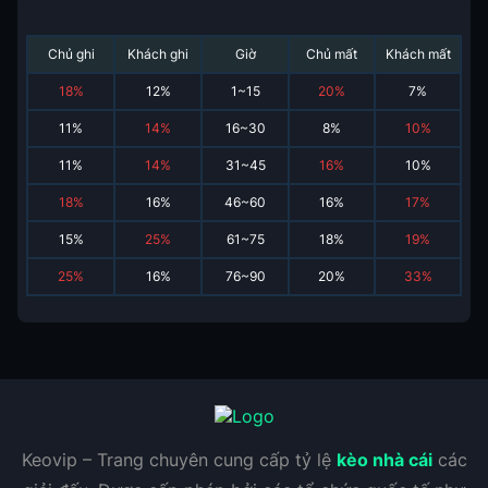
Chủ ghi
Khách ghi
Giờ
Chủ mất
Khách mất
18
%
12
%
1~15
20
%
7
%
11
%
14
%
16~30
8
%
10
%
11
%
14
%
31~45
16
%
10
%
18
%
16
%
46~60
16
%
17
%
15
%
25
%
61~75
18
%
19
%
25
%
16
%
76~90
20
%
33
%
Keovip – Trang chuyên cung cấp tỷ lệ
kèo nhà cái
các