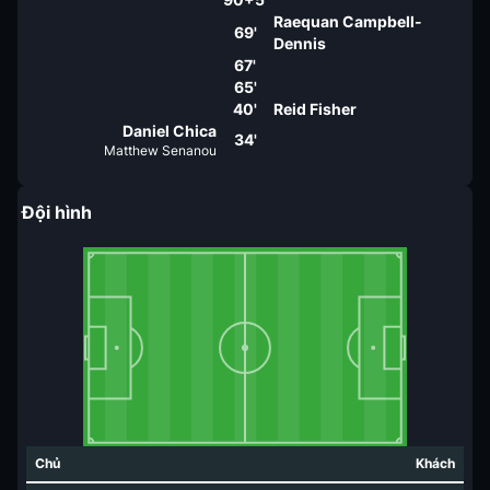
Raequan Campbell-
69'
Dennis
67'
65'
40'
Reid Fisher
Daniel Chica
34'
Matthew Senanou
Đội hình
Chủ
Khách