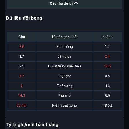
Cầu thủ dự bị
Dữ liệu đội bóng
Chủ
10 trận gần nhất
Khách
2.6
Bàn thắng
1.4
1.7
Bàn thua
2.4
9.5
Bị sút trúng mục tiêu
14.5
5.7
Phạt góc
4.5
2
Thẻ vàng
1.6
14.3
Phạm lỗi
9.5
53.4%
Kiểm soát bóng
49.5%
Tỷ lệ ghi/mất bàn thắng