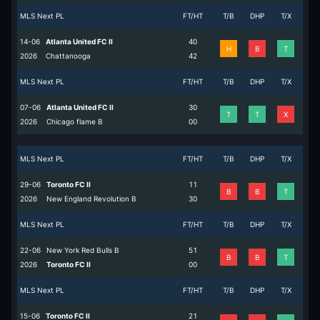
MLS Next PL
FT/HT
T/B
DHP
T/X
14-06
Atlanta United FC II
4
0
H
B
T
2026
Chattanooga
4
2
MLS Next PL
FT/HT
T/B
DHP
T/X
07-06
Atlanta United FC II
3
0
T
T
X
2026
Chicago flame B
0
0
MLS Next PL
FT/HT
T/B
DHP
T/X
29-06
Toronto FC II
1
1
B
B
T
2026
New England Revolution B
3
0
MLS Next PL
FT/HT
T/B
DHP
T/X
22-06
New York Red Bulls B
5
1
B
B
T
2026
Toronto FC II
0
0
MLS Next PL
FT/HT
T/B
DHP
T/X
15-06
Toronto FC II
2
1