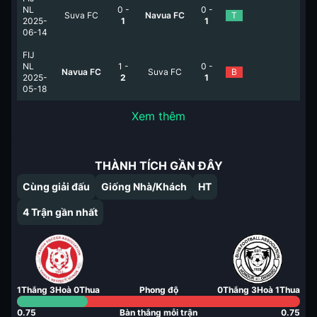
NL
0
-
0
-
Suva FC
Navua FC
T
2025-
1
1
06-14
FIJ
NL
1
-
0
-
Navua FC
Suva FC
B
2025-
2
1
05-18
Xem thêm
THÀNH TÍCH GẦN ĐÂY
Cùng giải đấu
Giống Nhà/Khách
HT
4
Trận gần nhất
1
Thắng
3
Hoà
0
Thua
Phong độ
0
Thắng
3
Hoà
1
Thua
0.75
Bàn thắng mỗi trận
0.75