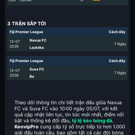
2026
Lautoka
1
0
3 TRẬN SẮP TỚI
Fiji Premier League
Cách đây
Navua FC
12-07
7
Ngày
2026
Lautoka
Fiji Premier League
Cách đây
Suva FC
12-07
7
Ngày
2026
Ba
Theo dõi thông tin chi tiết trận đấu giữa Navua
FC và Suva FC vào 10:00 ngày 05/07, với kết
quả cập nhật liên tục, tin tức mới nhất, điểm nổi
bật và thống kê đối đầu,
tỷ lệ kèo bóng đá
.
KeovipPro
cung cấp tỷ số trực tiếp từ hơn 1.000
giải đấu toàn cầu, bao gồm tất cả các đội bóng