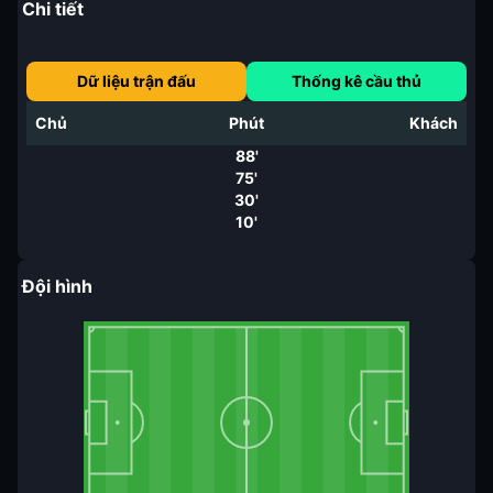
Chi tiết
Dữ liệu trận đấu
Thống kê cầu thủ
Chủ
Phút
Khách
88'
75'
30'
10'
Đội hình