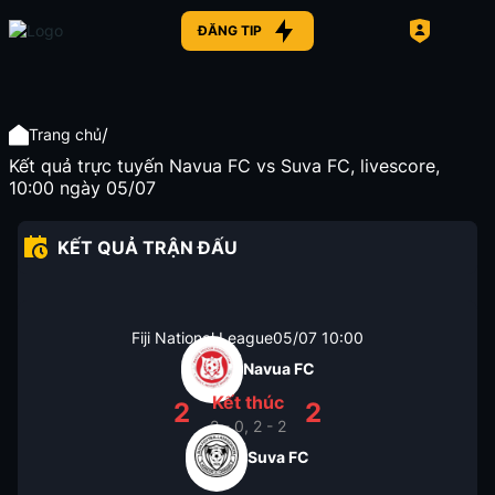
ĐĂNG TIP
/
Trang chủ
Kết quả trực tuyến Navua FC vs Suva FC, livescore,
10:00 ngày 05/07
KẾT QUẢ TRẬN ĐẤU
Fiji National League
05/07
10:00
Navua FC
Kết thúc
2
2
2 - 0, 2 - 2
Suva FC