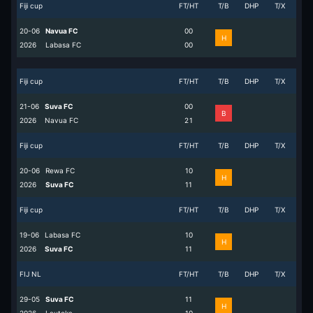
Fiji cup
FT/HT
T/B
DHP
T/X
20-06
Navua FC
0
0
H
2026
Labasa FC
0
0
Fiji cup
FT/HT
T/B
DHP
T/X
21-06
Suva FC
0
0
B
2026
Navua FC
2
1
Fiji cup
FT/HT
T/B
DHP
T/X
20-06
Rewa FC
1
0
H
2026
Suva FC
1
1
Fiji cup
FT/HT
T/B
DHP
T/X
19-06
Labasa FC
1
0
H
2026
Suva FC
1
1
FIJ NL
FT/HT
T/B
DHP
T/X
29-05
Suva FC
1
1
H