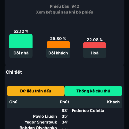
Phiếu bầu:
942
Xem kết quả sau khi bỏ phiếu
52.12
%
25.80
%
22.08
%
Đội nhà
Đội khách
Hoà
Chi tiết
Dữ liệu trận đấu
Thống kê cầu thủ
Chủ
Phút
Khách
83'
Federico Coletta
Pavlo Liusin
35'
Yegor Sherstyuk
34'
Bohdan Olychenko