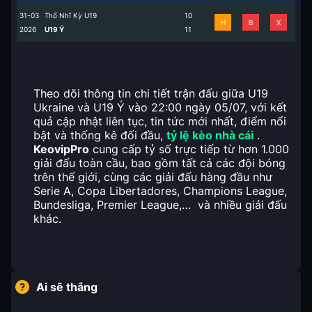
31-03
Thổ Nhĩ Kỳ U19
1
0
H
B
X
2026
U19 Ý
1
1
Theo dõi thông tin chi tiết trận đấu giữa U19
Ukraine và U19 Ý vào 22:00 ngày 05/07, với kết
quả cập nhật liên tục, tin tức mới nhất, điểm nổi
bật và thống kê đối đầu,
tỷ lệ kèo nhà cái
.
KeovipPro
cung cấp tỷ số trực tiếp từ hơn 1.000
giải đấu toàn cầu, bao gồm tất cả các đội bóng
trên thế giới, cùng các giải đấu hàng đầu như
Serie A, Copa Libertadores, Champions League,
Bundesliga, Premier League,… và nhiều giải đấu
khác.
Ai sẽ thắng