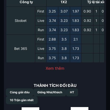
Công ty
1X2
Tỷ lệ tài xỉu
First
3.25
3.07
1.97
0.90
1
0.90
Sbobet
Live
3.74
3.23
1.83
0.92
1
0.90
Run
3.74
3.23
1.83
0.92
1
0.90
First
2.88
3.5
2.1
Bet 365
Live
3.75
3.8
1.73
Run
3.75
3.8
1.73
Xem thêm
THÀNH TÍCH ĐỐI ĐẦU
Cùng giải đấu
Giống Nhà/Khách
HT
10
Trận gần nhất