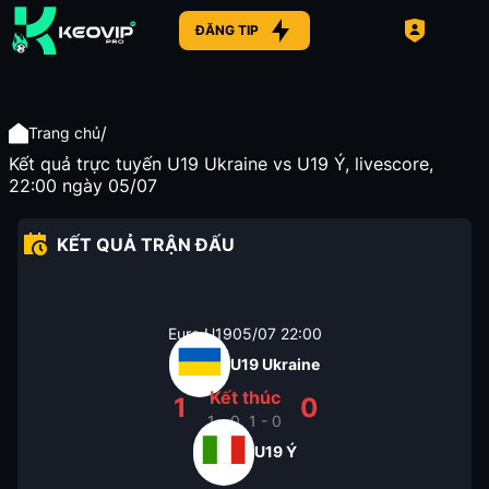
ĐĂNG TIP
/
Trang chủ
Kết quả trực tuyến U19 Ukraine vs U19 Ý, livescore,
22:00 ngày 05/07
KẾT QUẢ TRẬN ĐẤU
Euro U19
05/07
22:00
U19 Ukraine
Kết thúc
1
0
1 - 0, 1 - 0
U19 Ý