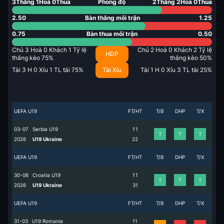
3
Thắng
1
Hoà
0
Thua
Phong độ
2
Thắng
2
Hoà
0
Thua
2.50
Bàn thắng mỗi trận
1.25
0.75
Bàn thua mỗi trận
0.50
Chủ
3
Hoà
0
Khách
1
Tỷ lệ
Chủ
2
Hoà
0
Khách
2
Tỷ lệ
HDP
thắng kèo
75
%
thắng kèo
50
%
Tài
3
H
0
Xỉu
1
TL tài
75
%
Tài Xỉu
Tài
1
H
0
Xỉu
3
TL tài
25
%
UEFA U19
FT/HT
T/B
DHP
T/X
03-07
Serbia U19
1
1
T
T
T
2026
U19 Ukraine
2
2
UEFA U19
FT/HT
T/B
DHP
T/X
30-06
Croatia U19
1
1
T
T
T
2026
U19 Ukraine
3
1
UEFA U19
FT/HT
T/B
DHP
T/X
31-03
U19 Romania
1
1