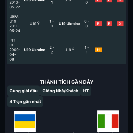
2013-
1
0
05-22
UEFA
U19
1
-
0
-
U19 Ý
U19 Ukraine
B
B
X
2011-
0
0
05-24
INT
CF
2
-
1
-
2009-
U19 Ukraine
U19 Ý
H
2
1
04-
08
THÀNH TÍCH GẦN ĐÂY
Cùng giải đấu
Giống Nhà/Khách
HT
4
Trận gần nhất