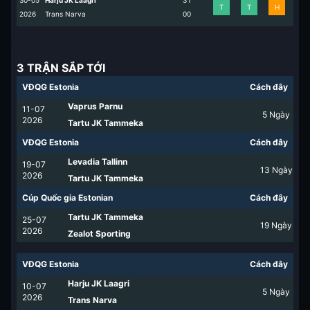
30-05
Harju JK Laagri
3
1
T
T
H
2026
Trans Narva
0
0
3 TRẬN SẮP TỚI
VĐQG Estonia
Cách đây
Vaprus Parnu
11-07
5
Ngày
2026
Tartu JK Tammeka
VĐQG Estonia
Cách đây
Levadia Tallinn
19-07
13
Ngày
2026
Tartu JK Tammeka
Cúp Quốc gia Estonian
Cách đây
Tartu JK Tammeka
25-07
19
Ngày
2026
Zealot Sporting
VĐQG Estonia
Cách đây
Harju JK Laagri
10-07
5
Ngày
2026
Trans Narva