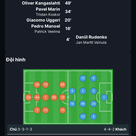
Oliver Kangaslahti
49'
Pavel Marin
34'
Tristan Koskor
Giacomo Uggeri
20'
Pedro Manoel
16'
Patrick Veelma
Daniil Rudenko
4'
Jan Martti Vainula
Đội hình
13
6
28
79
89
9
5
3
26
44
7
99
19
1
16
66
24
3
23
10
23
4
Chủ
3-3-1-3
4-4-2
Khách