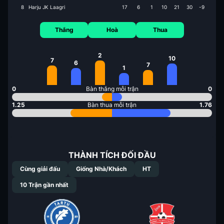
8
Harju JK Laagri
17
6
1
10
21
30
-9
Thắng
Hoà
Thua
2
10
7
6
7
1
0
Bàn thắng mỗi trận
0
1.25
Bàn thua mỗi trận
1.76
THÀNH TÍCH ĐỐI ĐẦU
Cùng giải đấu
Giống Nhà/Khách
HT
10
Trận gần nhất