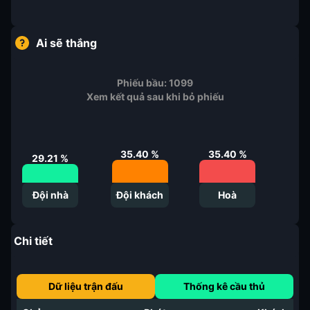
Ai sẽ thắng
Phiếu bầu:
1099
Xem kết quả sau khi bỏ phiếu
35.40
%
35.40
%
29.21
%
Đội nhà
Đội khách
Hoà
Chi tiết
Dữ liệu trận đấu
Thống kê cầu thủ