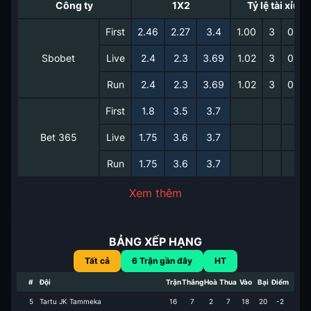
Công ty
1X2
Tỷ lệ tài xỉu
First
2.46
2.27
3.4
1.00
3
0.80
Sbobet
Live
2.4
2.3
3.69
1.02
3
0.80
Run
2.4
2.3
3.69
1.02
3
0.80
First
1.8
3.5
3.7
Bet 365
Live
1.75
3.6
3.7
Run
1.75
3.6
3.7
Xem thêm
BẢNG XẾP HẠNG
Tất cả
6
Trận gần đây
HT
#
Đội
Trận
Thắng
Hoà
Thua
Vào
Bại
Điểm
5
Tartu JK Tammeka
16
7
2
7
18
20
-2