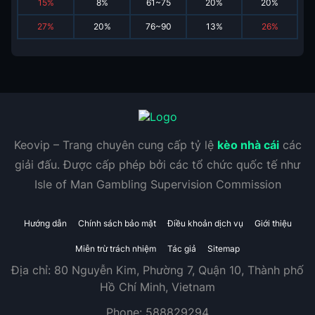
15
%
8
%
61~75
20
%
20
%
27
%
20
%
76~90
13
%
26
%
Keovip – Trang chuyên cung cấp tỷ lệ
kèo nhà cái
các
giải đấu. Được cấp phép bởi các tổ chức quốc tế như
Isle of Man Gambling Supervision Commission
Hướng dẫn
Chính sách bảo mật
Điều khoản dịch vụ
Giới thiệu
Miễn trừ trách nhiệm
Tác giả
Sitemap
Địa chỉ:
80 Nguyễn Kim, Phường 7, Quận 10, Thành phố
Hồ Chí Minh, Vietnam
Phone:
588829294