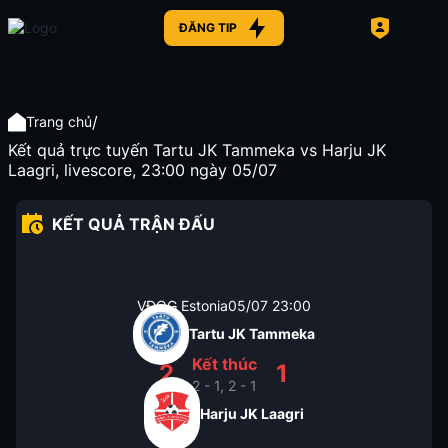
ĐĂNG TIP
/
Trang chủ
Kết quả trực tuyến Tartu JK Tammeka vs Harju JK
Laagri, livescore, 23:00 ngày 05/07
KẾT QUẢ TRẬN ĐẤU
VĐQG Estonia
05/07
23:00
Tartu JK Tammeka
Kết thúc
2
1
2 - 1, 2 - 1
Harju JK Laagri