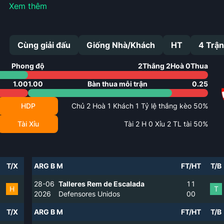
Xem thêm
Cùng giải đấu
Giống Nhà/Khách
HT
4
Trận
Phong độ
2
Thắng
2
Hoà
0
Thua
1.00
1.00
Bàn thua mỗi trận
0.25
HDP
Chủ
2
Hoà
1
Khách
1
Tỷ lệ thắng kèo
50
%
Tài Xỉu
Tài
2
H
0
Xỉu
2
TL tài
50
%
T/X
ARG B M
FT/HT
T/B
28-06
Talleres Rem de Escalada
1
1
H
T
2026
Defensores Unidos
0
0
T/X
ARG B M
FT/HT
T/B