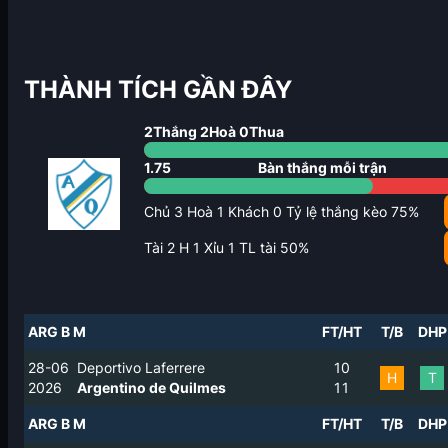
THÀNH TÍCH GẦN ĐÂY
2
Thắng
2
Hoà
0
Thua
1.75
Bàn thắng mỗi trận
Chủ
3
Hoà
1
Khách
0
Tỷ lệ thắng kèo
75
%
Tài
2
H
1
Xỉu
1
TL tài
50
%
ARG B M
FT/HT
T/B
DHP
28-06
Deportivo Laferrere
1
0
H
T
2026
Argentino de Quilmes
1
1
ARG B M
FT/HT
T/B
DHP