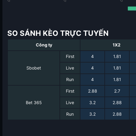
SO SÁNH KÈO TRỰC TUYẾN
Công ty
1X2
First
4
1.81
Sbobet
Live
4
1.81
Run
4
1.81
First
2.88
2.7
Bet 365
Live
3.2
2.88
Run
3.2
2.88