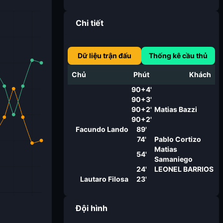
Chi tiết
Dữ liệu trận đấu
Thống kê cầu thủ
Chủ
Phút
Khách
90+4'
90+3'
90+2'
Matias Bazzi
90+2'
Facundo Lando
89'
74'
Pablo Cortizo
Matias
54'
Samaniego
24'
LEONEL BARRIOS
Lautaro Filosa
23'
Đội hình