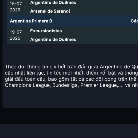
Argentino de Quilmes
15-07
2026
Arsenal de Sarandi
Argentina Primera B
Các
Excursionistas
19-07
2026
Argentino de Quilmes
Theo dõi thông tin chi tiết trận đấu giữa Argentino de 
cập nhật liên tục, tin tức mới nhất, điểm nổi bật và thốn
giải đấu toàn cầu, bao gồm tất cả các đội bóng trên thế 
Champions League, Bundesliga, Premier League,… và nhi