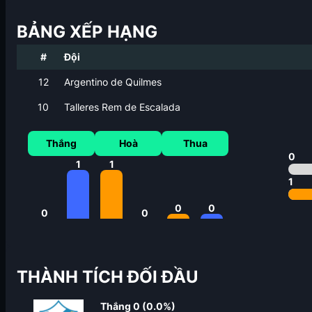
BẢNG XẾP HẠNG
#
Đội
12
Argentino de Quilmes
10
Talleres Rem de Escalada
Thắng
Hoà
Thua
0
1
1
1
0
0
0
0
THÀNH TÍCH ĐỐI ĐẦU
Thắng
0
(
0.0
%)