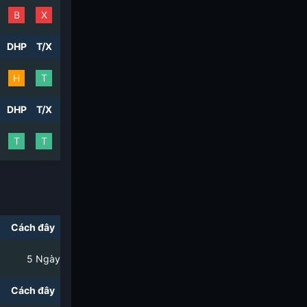
B
X
DHP
T/X
H
T
DHP
T/X
T
T
Cách đây
5
Ngày
Cách đây