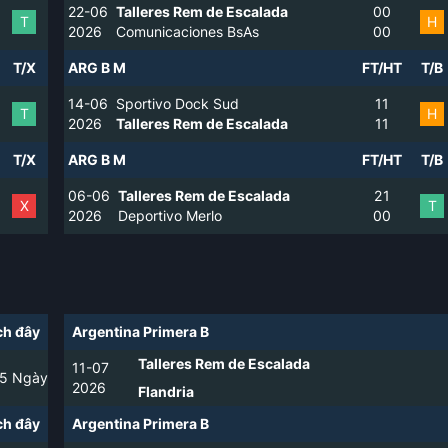
22-06
Talleres Rem de Escalada
0
0
T
H
2026
Comunicaciones BsAs
0
0
T/X
ARG B M
FT/HT
T/B
14-06
Sportivo Dock Sud
1
1
T
H
2026
Talleres Rem de Escalada
1
1
T/X
ARG B M
FT/HT
T/B
06-06
Talleres Rem de Escalada
2
1
X
T
2026
Deportivo Merlo
0
0
h đây
Argentina Primera B
Talleres Rem de Escalada
11-07
5
Ngày
2026
Flandria
h đây
Argentina Primera B