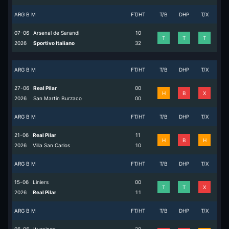
ARG B M
FT/HT
T/B
DHP
T/X
07-06
Arsenal de Sarandi
1
0
T
T
T
2026
Sportivo Italiano
3
2
ARG B M
FT/HT
T/B
DHP
T/X
27-06
Real Pilar
0
0
H
B
X
2026
San Martin Burzaco
0
0
ARG B M
FT/HT
T/B
DHP
T/X
21-06
Real Pilar
1
1
H
B
H
2026
Villa San Carlos
1
0
ARG B M
FT/HT
T/B
DHP
T/X
15-06
Liniers
0
0
T
T
X
2026
Real Pilar
1
1
ARG B M
FT/HT
T/B
DHP
T/X