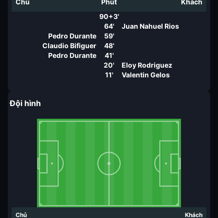
Chủ
Phút
Khách
90+3'
64'
Juan Nahuel Rios
Pedro Durante
59'
Claudio Bifiguer
48'
Pedro Durante
41'
20'
Eloy Rodriguez
11'
Valentin Gelos
Đội hình
Chủ
Khách