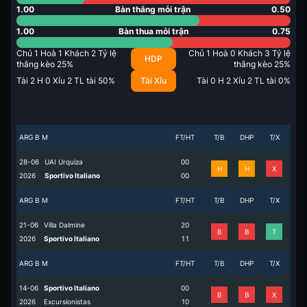
1.00
Bàn thắng mỗi trận
0.50
1.00
Bàn thua mỗi trận
0.75
Chủ
1
Hoà
1
Khách
2
Tỷ lệ
Chủ
1
Hoà
0
Khách
3
Tỷ lệ
HDP
thắng kèo
25
%
thắng kèo
25
%
Tài
2
H
0
Xỉu
2
TL tài
50
%
Tài Xỉu
Tài
0
H
2
Xỉu
2
TL tài
0
%
ARG B M
FT/HT
T/B
DHP
T/X
28-06
UAI Urquiza
0
0
H
H
X
2026
Sportivo Italiano
0
0
ARG B M
FT/HT
T/B
DHP
T/X
21-06
Villa Dalmine
2
0
B
B
T
2026
Sportivo Italiano
1
1
ARG B M
FT/HT
T/B
DHP
T/X
14-06
Sportivo Italiano
0
0
B
B
X
2026
Excursionistas
1
0