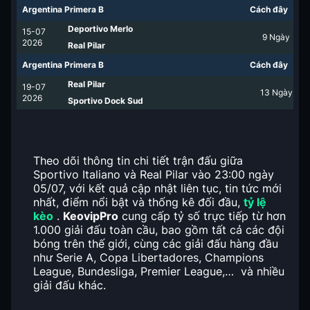
Argentina Primera B
Cách đây
Deportivo Merlo
15-07
9
Ngày
2026
Real Pilar
Argentina Primera B
Cách đây
Real Pilar
19-07
13
Ngày
2026
Sportivo Dock Sud
Theo dõi thông tin chi tiết trận đấu giữa
Sportivo Italiano và Real Pilar vào 23:00 ngày
05/07, với kết quả cập nhật liên tục, tin tức mới
nhất, điểm nổi bật và thống kê đối đầu,
tỷ lệ
kèo
.
KeovipPro
cung cấp tỷ số trực tiếp từ hơn
1.000 giải đấu toàn cầu, bao gồm tất cả các đội
bóng trên thế giới, cùng các giải đấu hàng đầu
như Serie A, Copa Libertadores, Champions
League, Bundesliga, Premier League,… và nhiều
giải đấu khác.