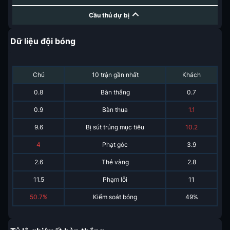
Cầu thủ dự bị
Dữ liệu đội bóng
Chủ
10 trận gần nhất
Khách
0.8
Bàn thắng
0.7
0.9
Bàn thua
1.1
9.6
Bị sút trúng mục tiêu
10.2
4
Phạt góc
3.9
2.6
Thẻ vàng
2.8
11.5
Phạm lỗi
11
50.7%
Kiểm soát bóng
49%