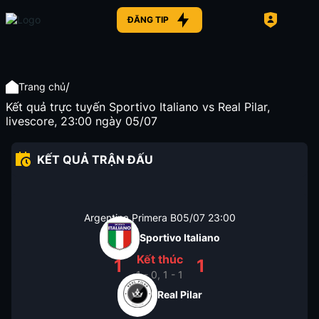
ĐĂNG TIP
/
Trang chủ
Kết quả trực tuyến Sportivo Italiano vs Real Pilar,
livescore, 23:00 ngày 05/07
KẾT QUẢ TRẬN ĐẤU
Argentina Primera B
05/07
23:00
Sportivo Italiano
Kết thúc
1
1
1 - 0, 1 - 1
Real Pilar