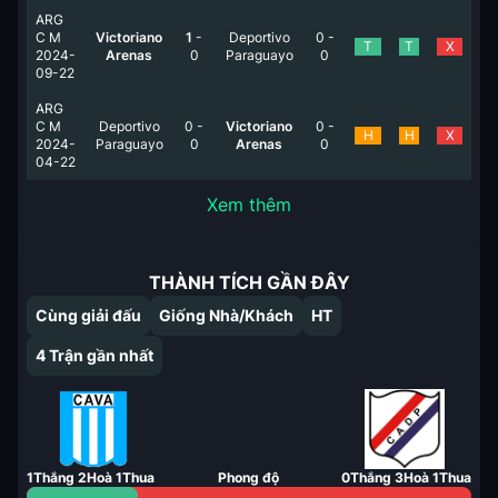
ARG
C M
Victoriano
1
-
Deportivo
0
-
T
T
X
2024-
Arenas
0
Paraguayo
0
09-22
ARG
C M
Deportivo
0
-
Victoriano
0
-
H
H
X
2024-
Paraguayo
0
Arenas
0
04-22
Xem thêm
THÀNH TÍCH GẦN ĐÂY
Cùng giải đấu
Giống Nhà/Khách
HT
4
Trận gần nhất
1
Thắng
2
Hoà
1
Thua
Phong độ
0
Thắng
3
Hoà
1
Thua