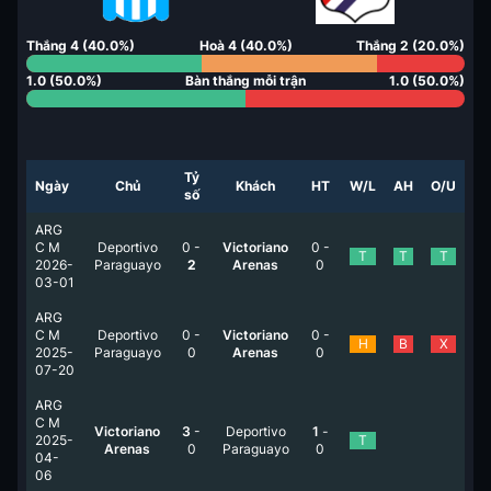
Thắng
4
(
40.0
%)
Hoà
4
(
40.0
%)
Thắng
2
(
20.0
%)
1.0
(
50.0
%)
Bàn thắng mỗi trận
1.0
(
50.0
%)
Tỷ
Ngày
Chủ
Khách
HT
W/L
AH
O/U
số
ARG
C M
Deportivo
0
-
Victoriano
0
-
T
T
T
2026-
Paraguayo
2
Arenas
0
03-01
ARG
C M
Deportivo
0
-
Victoriano
0
-
H
B
X
2025-
Paraguayo
0
Arenas
0
07-20
ARG
C M
Victoriano
3
-
Deportivo
1
-
2025-
T
Arenas
0
Paraguayo
0
04-
06