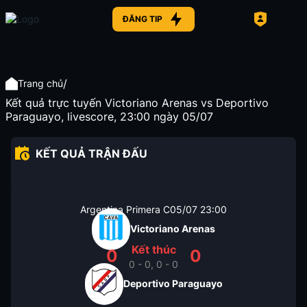
ĐĂNG TIP
/
Trang chủ
Kết quả trực tuyến Victoriano Arenas vs Deportivo
Paraguayo, livescore, 23:00 ngày 05/07
KẾT QUẢ TRẬN ĐẤU
Argentina Primera C
05/07
23:00
Victoriano Arenas
Kết thúc
0
0
0 - 0, 0 - 0
Deportivo Paraguayo